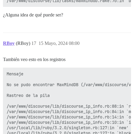
¿Alguna idea de qué puede ser?
RBoy
(RBoy)
17
15 Mayo, 2024 08:00
También veo esto en los registros
Mensaje

No se pudo encontrar MaxMindDB (/var/www/discourse/ve
Rastreo de la pila

/var/www/discourse/lib/discourse_ip_info.rb:88:in `res
/var/www/discourse/lib/discourse_ip_info.rb:84:in `mmd
/var/www/discourse/lib/discourse_ip_info.rb:14:in `ope
/var/www/discourse/lib/discourse_ip_info.rb:10:in `ini
/usr/local/lib/ruby/3.2.0/singleton.rb:127:in `new'

/usr/local/lib/ruby/3.2.0/singleton.rb:127:in `block i