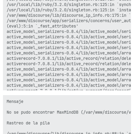
/usr/local/lib/ruby/3.2.0/singleton.rb:125:in `synchro
/usr/local/lib/ruby/3.2.0/singleton.rb:125:in `instanc
/var/www/discourse/lib/discourse_ip_info.rb:175:in `ge
/var/www/discourse/app/serializers/concerns/user_auth
(eval):5:in `_fast_attributes'

active_model_serializers-0.8.4/lib/active_model/seria
active_model_serializers-0.8.4/lib/active_model/seria
active_model_serializers-0.8.4/lib/active_model/seria
active_model_serializers-0.8.4/lib/active_model/seria
active_model_serializers-0.8.4/lib/active_model/array
activerecord-7.0.8.1/lib/active_record/relation/deleg
activerecord-7.0.8.1/lib/active_record/relation/deleg
active_model_serializers-0.8.4/lib/active_model/array
active_model_serializers-0.8.4/lib/active_model/array
active_model_serializers-0.8.4/lib/active_model/array
active_model_serializers-0.8.4/lib/active_model/array
activesupport-7.0.8.1/lib/active_support/json/encodin
activesupport-7.0.8.1/lib/active_support/json/encodin
activesupport-7.0.8.1/lib/active_support/core_ext/obj
Mensaje

active_model_serializers-0.8.4/lib/active_model/seria
multi_json-1.15.0/lib/multi_json/adapters/oj.rb:56:in 
No se pudo encontrar MaxMindDB (/var/www/discourse/ve
multi_json-1.15.0/lib/multi_json/adapters/oj.rb:56:in 
multi_json-1.15.0/lib/multi_json/adapter.rb:25:in `dum
Rastreo de la pila

multi_json-1.15.0/lib/multi_json.rb:139:in `dump'

/var/www/discourse/app/controllers/application_contro
/var/www/discourse/lib/discourse_ip_info.rb:88:in `res