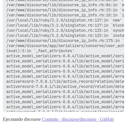
/var/www/discourse/app/controllers/users_controller.r
/var/www/discourse/lib/discourse_ip_info.rb:84:in `mmd
actionpack-7.0.8.1/lib/action_controller/metal/mime_r
/var/www/discourse/lib/discourse_ip_info.rb:15:in `ope
/var/www/discourse/app/controllers/users_controller.rb
/var/www/discourse/lib/discourse_ip_info.rb:10:in `ini
actionpack-7.0.8.1/lib/action_controller/metal/basic_
/usr/local/lib/ruby/3.2.0/singleton.rb:127:in `new'

actionpack-7.0.8.1/lib/abstract_controller/base.rb:21
/usr/local/lib/ruby/3.2.0/singleton.rb:127:in `block i
actionpack-7.0.8.1/lib/action_controller/metal/render
/usr/local/lib/ruby/3.2.0/singleton.rb:125:in `synchro
actionpack-7.0.8.1/lib/abstract_controller/callbacks.
/usr/local/lib/ruby/3.2.0/singleton.rb:125:in `instanc
activesupport-7.0.8.1/lib/active_support/callbacks.rb
/var/www/discourse/lib/discourse_ip_info.rb:175:in `ge
/var/www/discourse/app/controllers/application_contro
/var/www/discourse/app/serializers/concerns/user_auth
i18n-1.14.5/lib/i18n.rb:351:in `with_locale'

(eval):5:in `_fast_attributes'

/var/www/discourse/app/controllers/application_contro
active_model_serializers-0.8.4/lib/active_model/seria
activesupport-7.0.8.1/lib/active_support/callbacks.rb
active_model_serializers-0.8.4/lib/active_model/seria
activesupport-7.0.8.1/lib/active_support/callbacks.rb
active_model_serializers-0.8.4/lib/active_model/seria
actionpack-7.0.8.1/lib/abstract_controller/callbacks.
active_model_serializers-0.8.4/lib/active_model/seria
actionpack-7.0.8.1/lib/action_controller/metal/rescue
active_model_serializers-0.8.4/lib/active_model/array
actionpack-7.0.8.1/lib/action_controller/metal/instru
activerecord-7.0.8.1/lib/active_record/relation/deleg
activesupport-7.0.8.1/lib/active_support/notification
activerecord-7.0.8.1/lib/active_record/relation/deleg
activesupport-7.0.8.1/lib/active_support/notification
active_model_serializers-0.8.4/lib/active_model/array
activesupport-7.0.8.1/lib/active_support/notification
active_model_serializers-0.8.4/lib/active_model/array
actionpack-7.0.8.1/lib/action_controller/metal/instru
active_model_serializers-0.8.4/lib/active_model/array
actionpack-7.0.8.1/lib/action_controller/metal/params
active_model_serializers-0.8.4/lib/active_model/array
activerecord-7.0.8.1/lib/active_record/railties/contr
activesupport-7.0.8.1/lib/active_support/json/encodin
actionpack-7.0.8.1/lib/abstract_controller/base.rb:151
activesupport-7.0.8.1/lib/active_support/json/encodin
Ejecutando discourse
Commits · discourse/discourse · GitHub
actionview-7.0.8.1/lib/action_view/rendering.rb:39:in 
activesupport-7.0.8.1/lib/active_support/core_ext/obj