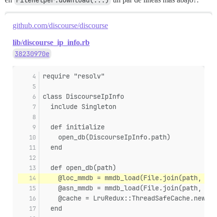
FileHelper.download(...)
github.com/discourse/discourse
lib/discourse_ip_info.rb
38230970e
require "resolv"
class DiscourseIpInfo
  include Singleton
  def initialize
    open_db(DiscourseIpInfo.path)
  end
  def open_db(path)
    @loc_mmdb = mmdb_load(File.join(path, "Ge
    @asn_mmdb = mmdb_load(File.join(path, "Ge
    @cache = LruRedux::ThreadSafeCache.new(20
  end