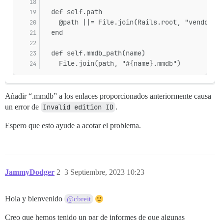
  def self.path
    @path ||= File.join(Rails.root, "vendor",
  end
  def self.mmdb_path(name)
    File.join(path, "#{name}.mmdb")
Añadir “.mmdb” a los enlaces proporcionados anteriormente causa
un error de
Invalid edition ID
.
Espero que esto ayude a acotar el problema.
JammyDodger
2
3 Septiembre, 2023 10:23
Hola y bienvenido
@cbreit
Creo que hemos tenido un par de informes de que algunas