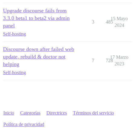
Upgrade discourse fails from
3.3.0 beta1 to beta2 via admin
15 Mayo
3
485
panel
2024
Self-hosting
Discourse down after failed web
update, rebuild & doctor not
17 Marzo
7
728
helping
2023
Self-hosting
Inicio
Categorías
Directrices
Términos del servicio
Política de privacidad