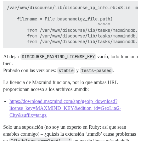
/var/www/discourse/lib/discourse_ip_info.rb:48:in `mm
    filename = File.basename(gz_file.path)

                                    ^^^^^

        from /var/www/discourse/lib/tasks/maxminddb.r
        from /var/www/discourse/lib/tasks/maxminddb.ra
Al dejar
DISCOURSE_MAXMIND_LICENSE_KEY
vacío, todo funciona
bien.
Probado con las versiones:
stable
y
tests-passed
.
La licencia de Maxmind funciona, por lo que ambas URL
proporcionan acceso a los archivos .mmdb:
https://download.maxmind.com/app/geoip_download?
license_key=MAXMIND_KEY&edition_id=GeoLite2-
City&suffix=tar.gz
Solo una suposición (no soy un experto en Ruby; así que sean
amables conmigo) – ¿quizás la extensión ‘.mmdb’ causa problemas
en
un par de líneas más abajo?: