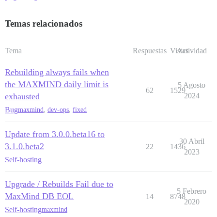
Temas relacionados
Tema
Respuestas
Vistas
Actividad
Rebuilding always fails when
the MAXMIND daily limit is
5 Agosto
62
1529
exhausted
2024
Bug
maxmind
,
dev-ops
,
fixed
Update from 3.0.0.beta16 to
30 Abril
3.1.0.beta2
22
1436
2023
Self-hosting
Upgrade / Rebuilds Fail due to
5 Febrero
MaxMind DB EOL
14
8748
2020
Self-hosting
maxmind