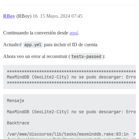
RBoy
(RBoy)
16
15 Mayo, 2024 07:45
Continuando la conversión desde
aquí
.
Actualicé
app.yml
para incluir el ID de cuenta.
Ahora veo un error al reconstruir (
tests-passed
):
*****************************************************
MaxMindDB (GeoLite2-City) no se pudo descargar: Error 
Mensaje

MaxMindDB (GeoLite2-City) no se pudo descargar: Error 
Backtrace

/var/www/discourse/lib/tasks/maxminddb.rake:83:in `re