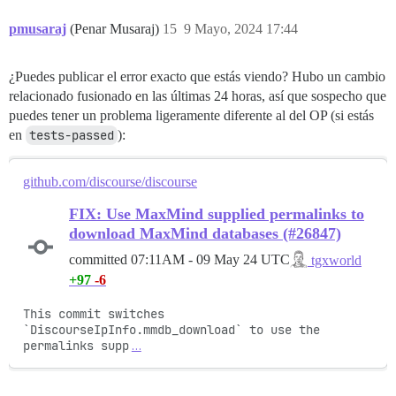
pmusaraj
(Penar Musaraj)
15
9 Mayo, 2024 17:44
¿Puedes publicar el error exacto que estás viendo? Hubo un cambio
relacionado fusionado en las últimas 24 horas, así que sospecho que
puedes tener un problema ligeramente diferente al del OP (si estás
en
tests-passed
):
github.com/discourse/discourse
FIX: Use MaxMind supplied permalinks to
download MaxMind databases (#26847)
committed
07:11AM - 09 May 24 UTC
tgxworld
+97
-6
This commit switches 
`DiscourseIpInfo.mmdb_download` to use the

permalinks supp
…