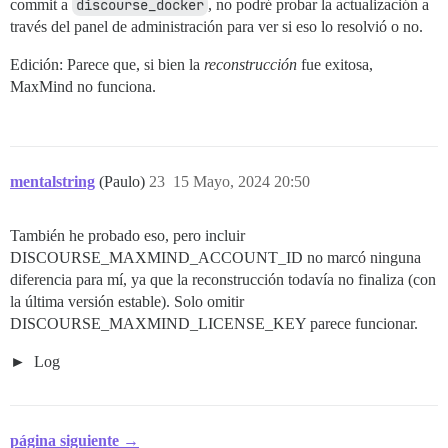
/var/www/discourse/vendor/bundle/ruby/3.2.0/gems/rail
commit a
discourse_docker
, no podré probar la actualización a
rack-2.2.9/lib/rack/urlmap.rb:58:in `each'

internal:/usr/local/lib/ruby/site_ruby/3.2.0/rubygems
rack-2.2.9/lib/rack/urlmap.rb:58:in `call'

través del panel de administración para ver si eso lo resolvió o no.
internal:/usr/local/lib/ruby/site_ruby/3.2.0/rubygems
unicorn-6.1.0/lib/unicorn/http_server.rb:634:in `proce
/var/www/discourse/vendor/bundle/ruby/3.2.0/gems/boot
unicorn-6.1.0/lib/unicorn/http_server.rb:739:in `worke
Edición: Parece que, si bien la
reconstrucción
fue exitosa,
bin/rails:18:in `<main>'

unicorn-6.1.0/lib/unicorn/http_server.rb:547:in `spawn
MaxMind no funciona.
unicorn-6.1.0/lib/unicorn/http_server.rb:143:in `start
unicorn-6.1.0/bin/unicorn:128:in `<top (required)>'

/var/www/discourse/vendor/bundle/ruby/3.2.0/bin/unicor
mentalstring
(Paulo)
23
15 Mayo, 2024 20:50
También he probado eso, pero incluir
DISCOURSE_MAXMIND_ACCOUNT_ID no marcó ninguna
diferencia para mí, ya que la reconstrucción todavía no finaliza (con
la última versión estable). Solo omitir
DISCOURSE_MAXMIND_LICENSE_KEY parece funcionar.
Log
página siguiente →