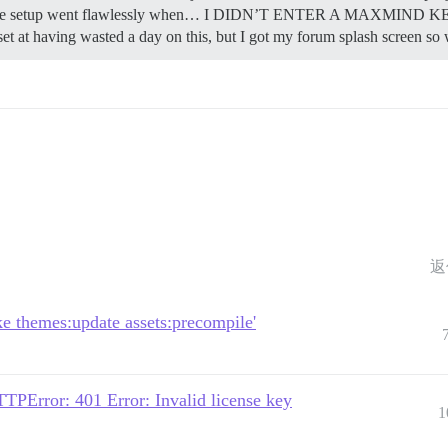
scourse setup went flawlessly when… I DIDN’T ENTER A MAXMIND KEY.
t at having wasted a day on this, but I got my forum splash screen so 
返
ke themes:update assets:precompile'
PError: 401 Error: Invalid license key
1