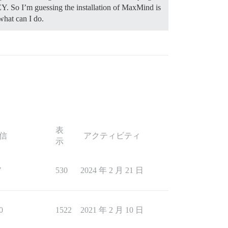
 So I’m guessing the installation of MaxMind is
what can I do.
表
信
アクティビティ
示
7
530
2024 年 2 月 21 日
0
1522
2021 年 2 月 10 日