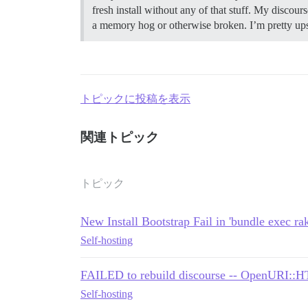
fresh install without any of that stuff. My di
a memory hog or otherwise broken. I’m pretty upse
トピックに投稿を表示
関連トピック
トピック
New Install Bootstrap Fail in 'bundle exec ra
Self-hosting
FAILED to rebuild discourse -- OpenURI::HTT
Self-hosting