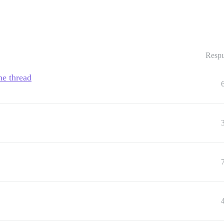
Respu
he thread