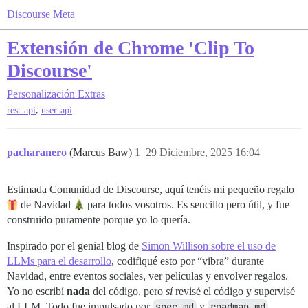
Discourse Meta
Extensión de Chrome 'Clip To
Discourse'
Personalización
Extras
,
rest-api
user-api
pacharanero
(Marcus Baw)
1
29 Diciembre, 2025 16:04
Estimada Comunidad de Discourse, aquí tenéis mi pequeño regalo
de Navidad
para todos vosotros. Es sencillo pero útil, y fue
construido puramente porque yo lo quería.
Inspirado por el genial blog de
Simon Willison sobre el uso de
LLMs para el desarrollo
, codifiqué esto por “vibra” durante
Navidad, entre eventos sociales, ver películas y envolver regalos.
Yo no escribí
nada
del código, pero
sí
revisé el código y supervisé
al LLM. Todo fue impulsado por
spec.md
y
roadmap.md
.