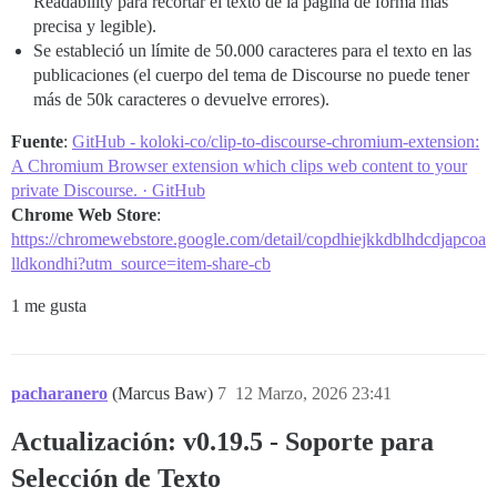
Readability para recortar el texto de la página de forma más
precisa y legible).
Se estableció un límite de 50.000 caracteres para el texto en las
publicaciones (el cuerpo del tema de Discourse no puede tener
más de 50k caracteres o devuelve errores).
Fuente
:
GitHub - koloki-co/clip-to-discourse-chromium-extension:
A Chromium Browser extension which clips web content to your
private Discourse. · GitHub
Chrome Web Store
:
https://chromewebstore.google.com/detail/copdhiejkkdblhdcdjapcoa
lldkondhi?utm_source=item-share-cb
1 me gusta
pacharanero
(Marcus Baw)
7
12 Marzo, 2026 23:41
Actualización: v0.19.5 - Soporte para
Selección de Texto