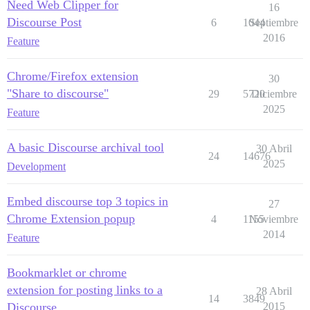
Need Web Clipper for
16
Discourse Post
6
1044
Septiembre
2016
Feature
Chrome/Firefox extension
30
"Share to discourse"
29
5720
Diciembre
2025
Feature
A basic Discourse archival tool
30 Abril
24
14676
2025
Development
Embed discourse top 3 topics in
27
Chrome Extension popup
4
1155
Noviembre
2014
Feature
Bookmarklet or chrome
extension for posting links to a
28 Abril
14
3849
Discourse
2015