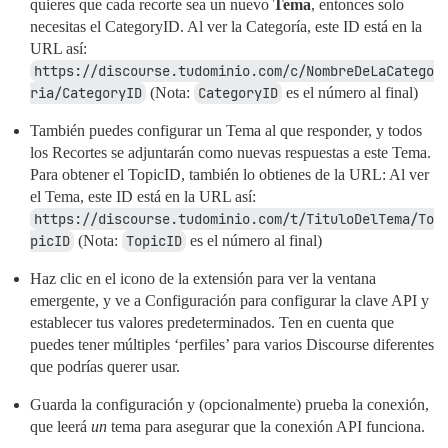
quieres que cada recorte sea un nuevo
Tema
, entonces solo
necesitas el CategoryID. Al ver la Categoría, este ID está en la
URL así:
https://discourse.tudominio.com/c/NombreDeLaCatego
ria/CategoryID
(Nota:
CategoryID
es el número al final)
También puedes configurar un Tema al que responder, y todos
los Recortes se adjuntarán como nuevas respuestas a este Tema.
Para obtener el TopicID, también lo obtienes de la URL: Al ver
el Tema, este ID está en la URL así:
https://discourse.tudominio.com/t/TituloDelTema/To
picID
(Nota:
TopicID
es el número al final)
Haz clic en el icono de la extensión para ver la ventana
emergente, y ve a Configuración para configurar la clave API y
establecer tus valores predeterminados. Ten en cuenta que
puedes tener múltiples ‘perfiles’ para varios Discourse diferentes
que podrías querer usar.
Guarda la configuración y (opcionalmente) prueba la conexión,
que leerá
un
tema para asegurar que la conexión API funciona.