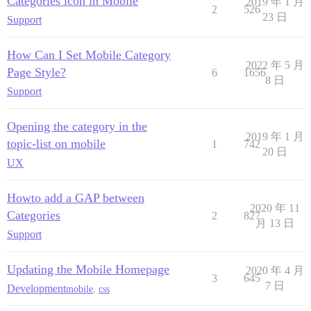
Categories icon in Mobile
2019 年 1 月
2
526
23 日
Support
How Can I Set Mobile Category
2022 年 5 月
Page Style?
6
1656
8 日
Support
Opening the category in the
2019 年 1 月
topic-list on mobile
1
742
20 日
UX
Howto add a GAP between
2020 年 11
Categories
2
827
月 13 日
Support
Updating the Mobile Homepage
2020 年 4 月
3
645
7 日
Development
mobile
,
css