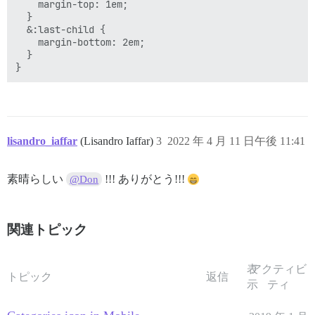
    margin-top: 1em;

  }

  &:last-child {

    margin-bottom: 2em;

  }

lisandro_iaffar
(Lisandro Iaffar)
3
2022 年 4 月 11 日午後 11:41
素晴らしい
!!! ありがとう!!!
@Don
関連トピック
表
アクティビ
トピック
返信
示
ティ