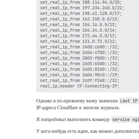
set_real_ip_from 188.114.96.0/20;

set_real_ip_from 197.234.240.0/22;

set_real_ip_from 198.41.128.0/17;

set_real_ip_from 162.158.0.0/15;

set_real_ip_from 104.16.0.0/13;

set_real_ip_from 104.24.0.0/14;

set_real_ip_from 172.64.0.0/13;

set_real_ip_from 131.0.72.0/22;

set_real_ip_from 2400:cb00::/32;

set_real_ip_from 2606:4700::/32;

set_real_ip_from 2803:f800::/32;

set_real_ip_from 2405:b500::/32;

set_real_ip_from 2405:8100::/32;

set_real_ip_from 2a06:98c0::/29;

set_real_ip_from 2c0f:f248::/32;

Однако я по-прежнему вижу значения
Last IP
IP-адреса Cloudflare в записях журнала.
Я попробовал выполнить команду
service ng
У кого-нибудь есть идеи, как можно дополнител