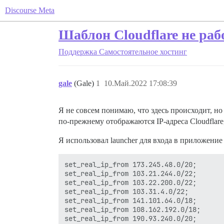
Discourse Meta
Шаблон Cloudflare не ра
Поддержка
Самостоятельное хостинг
gale
(Gale)
1
10.Май.2022 17:08:39
Я не совсем понимаю, что здесь происходит, но
по-прежнему отображаются IP-адреса Cloudflare
Я использовал launcher для входа в приложение
set_real_ip_from 173.245.48.0/20;

set_real_ip_from 103.21.244.0/22;

set_real_ip_from 103.22.200.0/22;

set_real_ip_from 103.31.4.0/22;

set_real_ip_from 141.101.64.0/18;

set_real_ip_from 108.162.192.0/18;

set_real_ip_from 190.93.240.0/20;
