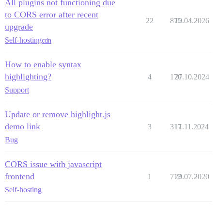
All plugins not functioning due
to CORS error after recent
22
875
10.04.2026
upgrade
Self-hosting
cdn
How to enable syntax
highlighting?
4
170
27.10.2024
Support
Update or remove highlight.js
demo link
3
317
11.11.2024
Bug
CORS issue with javascript
frontend
1
713
20.07.2020
Self-hosting