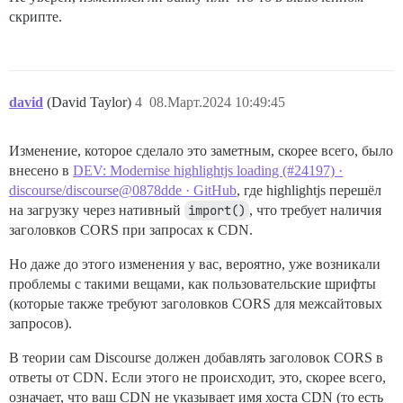
скрипте.
david
(David Taylor)
4
08.Март.2024 10:49:45
Изменение, которое сделало это заметным, скорее всего, было
внесено в
DEV: Modernise highlightjs loading (#24197) ·
discourse/discourse@0878dde · GitHub
, где highlightjs перешёл
на загрузку через нативный
import()
, что требует наличия
заголовков CORS при запросах к CDN.
Но даже до этого изменения у вас, вероятно, уже возникали
проблемы с такими вещами, как пользовательские шрифты
(которые также требуют заголовков CORS для межсайтовых
запросов).
В теории сам Discourse должен добавлять заголовок CORS в
ответы от CDN. Если этого не происходит, это, скорее всего,
означает, что ваш CDN не указывает имя хоста CDN (то есть