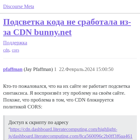
Discourse Meta
Подсветка кода не сработала из-
за CDN bunny.net
Поддержка
,
cdn
cors
pfaffman
(Jay Pfaffman)
1
22.Февраль.2024 15:00:50
Кто-то пожаловался, что на их сайте не работает подсветка
синтаксиса. Я воспроизвёл эту проблему на своём сайте.
Похоже, что проблема в том, что CDN блокируется
политикой CORS:
Доступ к скрипту по адресу
‘
https://cdn.dashboard.literatecomputing.com/highlight-
js/dashboard.literatecomputing.com/8ca560096c2b0ff3f6aa461