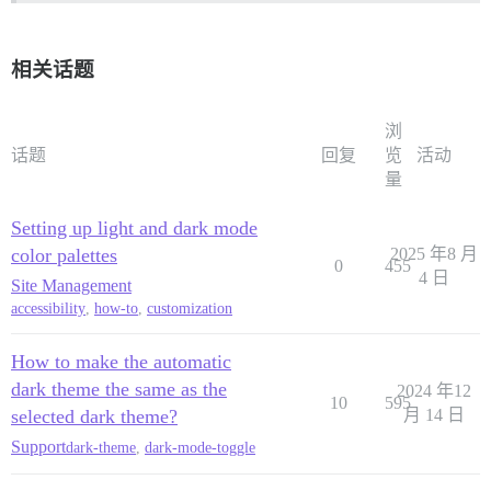
相关话题
浏
话题
回复
览
活动
量
Setting up light and dark mode
color palettes
2025 年8 月
0
455
4 日
Site Management
accessibility
,
how-to
,
customization
How to make the automatic
dark theme the same as the
2024 年12
10
595
selected dark theme?
月 14 日
Support
dark-theme
,
dark-mode-toggle