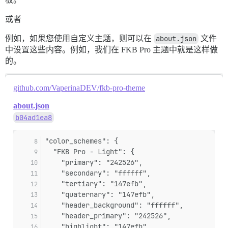
或者
例如，如果您使用自定义主题，则可以在
about.json
文件
中设置这些内容。例如，我们在 FKB Pro 主题中就是这样做
的。
github.com/VaperinaDEV/fkb-pro-theme
about.json
b04ad1ea8
"color_schemes": {
  "FKB Pro - Light": {
    "primary": "242526",
    "secondary": "ffffff",
    "tertiary": "147efb",
    "quaternary": "147efb",
    "header_background": "ffffff",
    "header_primary": "242526",
    "highlight": "147efb",