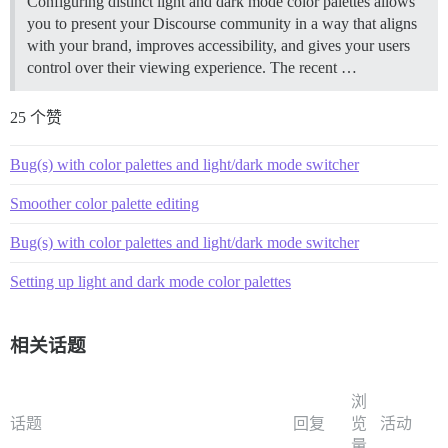
Configuring distinct light and dark mode color palettes allows
you to present your Discourse community in a way that aligns
with your brand, improves accessibility, and gives your users
control over their viewing experience. The recent …
25 个赞
Bug(s) with color palettes and light/dark mode switcher
Smoother color palette editing
Bug(s) with color palettes and light/dark mode switcher
Setting up light and dark mode color palettes
相关话题
浏
话题
回复
览
活动
量