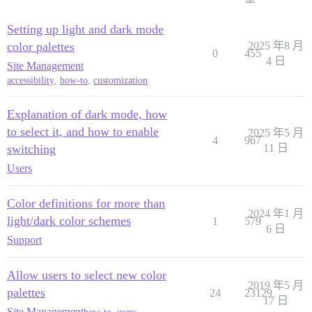
Setting up light and dark mode
color palettes
2025 年8 月
0
455
4 日
Site Management
accessibility
,
how-to
,
customization
Explanation of dark mode, how
to select it, and how to enable
2025 年5 月
4
967
switching
11 日
Users
Color definitions for more than
2024 年1 月
light/dark color schemes
1
579
6 日
Support
Allow users to select new color
2019 年5 月
palettes
24
23129
17 日
Site Management