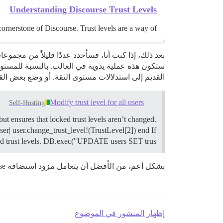
Understanding Discourse Trust Levels
ornerstone of Discourse. Trust levels are a way of…
القديم إلى استدلالات مستوى الثقة. أو وضع بعض القواعد ا
Modify trust level for all users
Self-Hosting
w, but ensures that locked trust levels aren’t changed.
er| user.change_trust_level!(TrustLevel[2]) end If
ked trust levels. DB.exec("UPDATE users SET trus…
بشكل أعم، من الأفضل أن يتعامل مزود استضافة Discourse الخاص بك مع الترحيل نيابة عنك، حيث أن هذا شيء يتعاملون معه غالبًا وسيكون لديهم حلول متطورة لذلك.
إظهار المنشور في الموضوع