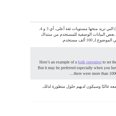
بعد ذلك، إذا كنت أنا، فسأحدد عددًا قليلاً من مجموعات المستخدمين (ربما كان لديك حل قديم لنوع من تجميع المستخدمين؟) التي تريد منحها مستويات ثقة أعلى، أي 3 و 4.
ذلك بشكل جماعي. يمكنك ربما تعيين بعض البيانات الوصفية للمستخدم من منتداك
10 ألف مستخدم.
Here’s an example of a
bulk operation
to set th
But it may be preferred especially when you hav
there were more than 1000