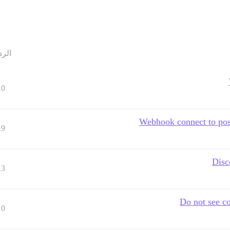
الرد
10
Webhook connect to pos
19
Disc
13
Do not see c
10