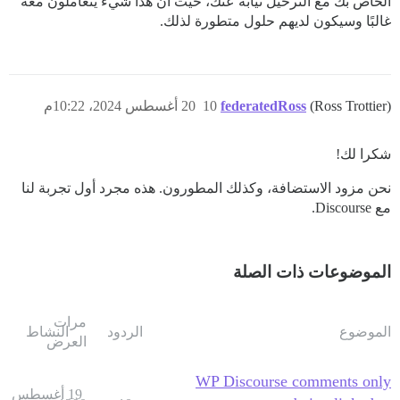
الخاص بك مع الترحيل نيابة عنك، حيث أن هذا شيء يتعاملون معه
غالبًا وسيكون لديهم حلول متطورة لذلك.
(Ross Trottier)
federatedRoss
10
20 أغسطس 2024، 10:22م
شكرا لك!
نحن مزود الاستضافة، وكذلك المطورون. هذه مجرد أول تجربة لنا
مع Discourse.
الموضوعات ذات الصلة
مرات
الموضوع
الردود
النشاط
العرض
WP Discourse comments only
19 أغسطس