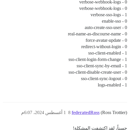
verbose-webhook-logs - 0
verbose-webhook-logs - 0
verbose-sso-logs - 1
enable-sso - 0
auto-create-sso-user - 0
real-name-as-discourse-name - 0
force-avatar-update - 0
redirect-without-login - 0
sso-client-enabled - 1
sso-client-login-form-change - 1
sso-client-sync-by-email - 1
sso-client-disable-create-user - 0
sso-client-sync-logout - 0
logs-enabled - 1
(Ross Trottier)
federatedRoss
8
1 أغسطس 2024، 6:07م
حسناً، لقد اكتشفت المشكلة!