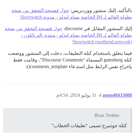
بالتأكيد، إليك منشور ووردبريس:
حول فضيحة التحقق من صحة
بطولة العالم لـ IM الخاصة بسام ليدلو – مدونة Slowtwitch
إليك المنشور المقابل في discourse:
حول فضيحة التحقق من صحة
بطولة العالم لـ IM الخاصة بسام ليدلو - منتدى الترياثلون -
Slowtwitch (northend.network)
فيما يتعلق باستخدام كتلة التعليقات، دخلت إلى المنشور ووضعت
كتلة gutenberg المسماة “Discourse Comments”، وقامت فقط
بإخراج نفس الرابط مثل استدعاء comments_template();
anon48433008
4
31 يوليو 2024، 4:54م
Ross Trottier:
كتلة جوتنبرج تسمى “تعليقات الخطاب”