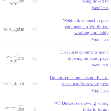
being linked to
1290
10
2020
WordPress
Webhook connect to post
comments to WordPress
19
8 أبريل 2019
2328
working unreliably
WordPress
Discourse comments aren't
11 مارس
showing on latest page
1276
13
2020
WordPress
Do not see comments not link to
discourse from wordpress
10
17 يناير 2019
1114
WordPress
WP Discourse showing wrong
27 ديسمبر
links to forum
1368
6