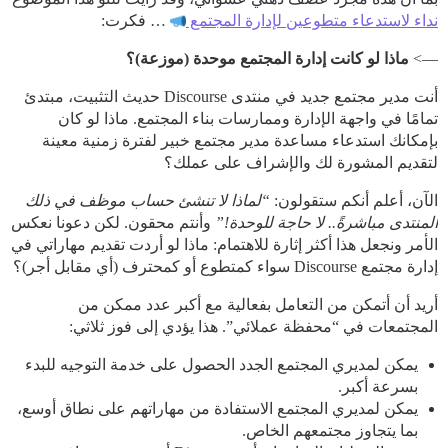
نداء لاستدعاء متطوعين لإدارة المجتمع
… فكرت:
—>
ماذا لو كانت إدارة المجتمع موحدة (موزعة)؟
أنت مدير مجتمع جديد في منتدى Discourse حديث التثبيت، مبتدئ
تمامًا في واجهة الإدارة وممارسات بناء المجتمع. ماذا لو كان
بإمكانك استدعاء مساعدة مدير مجتمع خبير لفترة زمنية معينة
لتقديم المشورة لك والإشراف على عملك؟
الآن، أعلم أنكم ستقولون:
“لماذا لا تنشئ حساب موظف في ذلك
المنتدى مباشرةً.. لا حاجة للوحدة!”
وأنتم محقون. لكن دعونا نعكس
الأمر ونجعل هذا أكثر إثارة للاهتمام: ماذا لو أردت تقديم مهاراتي في
إدارة مجتمع Discourse سواء كمتطوع أو كمحترف (أي مقابل أجر)؟
أريد أن أتمكن من التعامل بفعالية مع أكبر عدد ممكن من
المجتمعات في “محفظة عملائي”. هذا يؤدي إلى فوز ثلاثي:
يمكن لمديري المجتمع الجدد الحصول على خدمة التوجيه للبدء
بسرعة أكبر.
يمكن لمديري المجتمع الاستفادة من مهاراتهم على نطاق أوسع،
بما يتجاوز مجتمعهم الخاص.