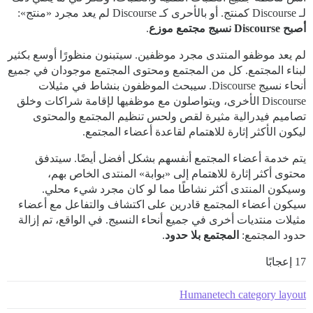
لـ Discourse كمنتج. أو بالأحرى كـ Discourse لم يعد مجرد «منتج»:
أصبح Discourse نسيج مجتمع موزع
.
لم يعد موظفو المنتدى مجرد موظفين. سيتبنون منظورًا أوسع بكثير
لبناء المجتمع. كل من المجتمع ومحتوى المجتمع موجودان في جميع
أنحاء نسيج Discourse. سيبحث الموظفون بنشاط في مثيلات
Discourse الأخرى، ويتواصلون مع موظفيها لإقامة شراكات وخلق
تصاميم فيدرالية مثيرة لقص ولحس تنظيم المجتمع والمحتوى
ليكون الأكثر إثارة للاهتمام لقاعدة أعضاء المجتمع.
يتم خدمة أعضاء المجتمع أنفسهم بشكل أفضل أيضًا. سيتدفق
محتوى أكثر إثارة للاهتمام إلى «بوابة» المنتدى الخاص بهم،
وسيكون المنتدى أكثر نشاطًا مما لو كان مجرد شيء محلي.
سيكون أعضاء المجتمع قادرين على اكتشاف والتفاعل مع أعضاء
مثيلات منتديات أخرى في جميع أنحاء النسيج. في الواقع، تم إزالة
حدود المجتمع:
المجتمع بلا حدود
.
17 إعجابًا
Humanetech category layout