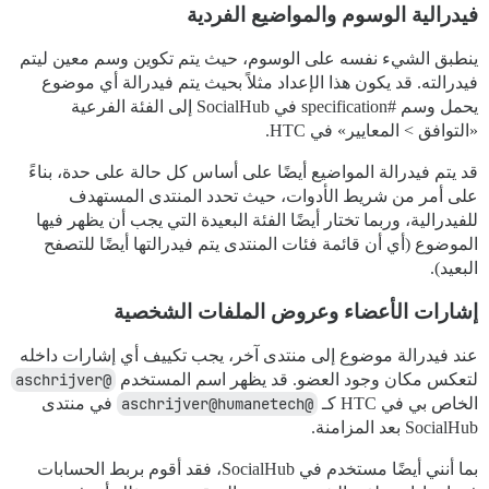
فيدرالية الوسوم والمواضيع الفردية
ينطبق الشيء نفسه على الوسوم، حيث يتم تكوين وسم معين ليتم
فيدرالته. قد يكون هذا الإعداد مثلاً بحيث يتم فيدرالة أي موضوع
يحمل وسم
#specification
في SocialHub إلى الفئة الفرعية
«التوافق > المعايير» في HTC.
قد يتم فيدرالة المواضيع أيضًا على أساس كل حالة على حدة، بناءً
على أمر من شريط الأدوات، حيث تحدد المنتدى المستهدف
للفيدرالية، وربما تختار أيضًا الفئة البعيدة التي يجب أن يظهر فيها
الموضوع (أي أن قائمة فئات المنتدى يتم فيدرالتها أيضًا للتصفح
البعيد).
إشارات الأعضاء وعروض الملفات الشخصية
عند فيدرالة موضوع إلى منتدى آخر، يجب تكييف أي إشارات داخله
لتعكس مكان وجود العضو. قد يظهر اسم المستخدم
@aschrijver
الخاص بي في HTC كـ
@aschrijver@humanetech
في منتدى
SocialHub بعد المزامنة.
بما أنني أيضًا مستخدم في SocialHub، فقد أقوم بربط الحسابات