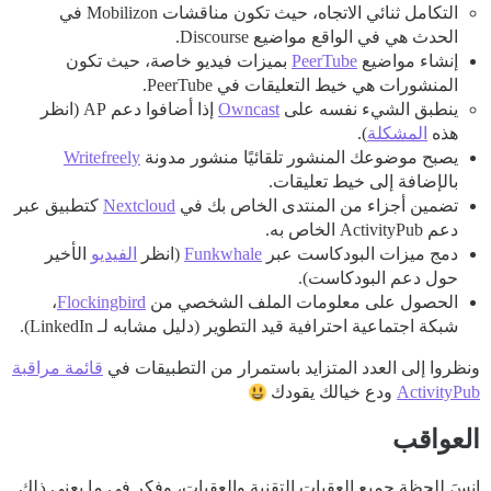
التكامل ثنائي الاتجاه، حيث تكون مناقشات Mobilizon في
الحدث هي في الواقع مواضيع Discourse.
إنشاء مواضيع
PeerTube
بميزات فيديو خاصة، حيث تكون
المنشورات هي خيط التعليقات في PeerTube.
ينطبق الشيء نفسه على
Owncast
إذا أضافوا دعم AP (انظر
هذه
المشكلة
).
يصبح موضوعك المنشور تلقائيًا منشور مدونة
Writefreely
بالإضافة إلى خيط تعليقات.
تضمين أجزاء من المنتدى الخاص بك في
Nextcloud
كتطبيق عبر
دعم ActivityPub الخاص به.
دمج ميزات البودكاست عبر
Funkwhale
(انظر
الفيديو
الأخير
حول دعم البودكاست).
الحصول على معلومات الملف الشخصي من
Flockingbird
،
شبكة اجتماعية احترافية قيد التطوير (دليل مشابه لـ LinkedIn).
ونظروا إلى العدد المتزايد باستمرار من التطبيقات في
قائمة مراقبة
ActivityPub
ودع خيالك يقودك
العواقب
انسَ للحظة جميع العقبات التقنية والعقبات، وفكر في ما يعني ذلك