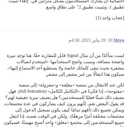
احتمالية أن يشارك المستخدمون بشكل متزامن في “إلغاء تثبيت
تطبيق 1، وتثبيت تطبيق 2” على نطاق واسع.
إعجاب واحد (1)
Mevo
10
19 يناير 2021، 4:58م
لست متأكدًا من أن مثال Signal قابل للمقارنة حقًا. هنا توجد ميزة
واضحة مضافة، وسبب واضح لاستخدامها: «استخدم اتصالات
مشفرة بحيث تبقى كلماتك خاصة ولا يستطيع أحد الاستماع إليها».
سيكون هذا انتقالًا من غير مشفر إلى مشفر.
لكن عند الانتقال من منصة «مغلقة» و«معزولة» إلى منصة
«مفتوحة»، إذا فكرنا في «التكامل الكامل» (full federation)، فهل
يضيف ذلك شيئًا فعليًا للمستخدمين؟ هل يضيف ميزة حقيقية لهم؟
قد يقول البعض نعم، لأنهم يرون كيف يشاركون في عدة مجتمعات،
ويمكن تجميع ذلك (أفهم تمامًا كيف يكون تسجيل الدخول إلى
مجتمعات مختلفة أمرًا مرهقًا).. ولكن في الوقت نفسه، إذا انتقل
جميع المستخدمين إلى مجتمع «مغلق» واحد أصبح مهيمنًا، فسيكون