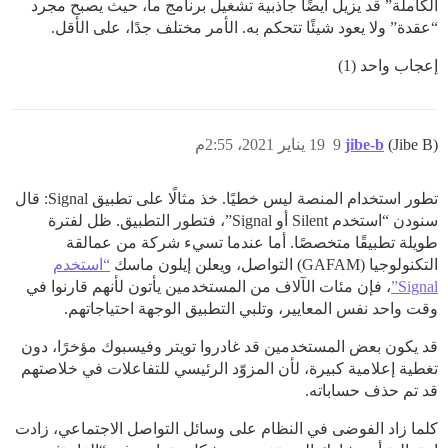
الكاملة” قد يزيل أيضًا جاذبية تشغيل برنامج ما، حيث يصبح مجرد
“عقدة” ولا يعود شيئًا تتحكم به. الأمر مختلف جدًا، على الأقل.
إعجاب واحد (1)
(Jibe B)
jibe-b
9
19 يناير 2021، 2:55م
تطور استخدام المنصة ليس خطيًا. خذ مثالًا على تطبيق Signal: قال
سنودن “استخدم Silent أو Signal”، فتطور التطبيق. ظل لفترة
طويلة تطبيقًا متخصصًا. أما عندما تسيء شركة من عمالقة
التكنولوجيا (GAFAM) التواصل، ويعلن إيلون ماسك
“استخدم
Signal”
، فإن مئات الآلاف من المستخدمين يأتون لأنهم قارنوا في
وقت واحد نفس المعايير، وتلبي التطبيق الوجهة احتياجاتهم.
قد يكون بعض المستخدمين قد غادروا تويتر وفيسبوك مؤخرًا، دون
تغطية إعلامية كبيرة، لأن المزوّد الرئيسي للتفاعلات في خلاصتهم
قد تم حذف حساباته.
كلما زاد الفوضى في النظام على وسائل التواصل الاجتماعي، زادت