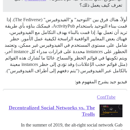
تعرف كيف يعمل ذلك؟
أولاً، هناك فرق بين “التوحيد” و"الفيدوفيرس" (The Fediverse). إذا
قمت ببناء التوحيد باستخدام ActivityPub، فيمكنك بناؤه بأي طريقة
تريد أن تعمل بها. إذا قمت بالبناء بهدف التكامل مع الفيدوفيرس،
فهناك بعض المعايير الواقعية الراسخة لكيفية عمل الأمور. حظر
شامل على مستوى المستخدم في الفيدوفيرس غير ممكن، وتعتمد
الحظور على instances محددة على قرارات مدراء كل instance آخر،
ويتم تكوينها في قوائم الحظر والسماح. غالبًا ما تُشارك هذه القوائم
(مثل قوائم حجب الإعلانات) وقد تؤدي إلى حظر instances معينة
بالكامل عبر الفيدوفيرس (“يتم دفعهم إلى أطراف الفيدوفيرس”).
فيديو جيد يشرح المفهوم هو:
ConfTube
Decentralized Social Networks vs. The
Trolls
In the summer of 2019, the alt-right social network Gab