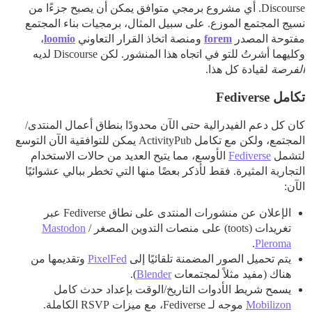
Discourse. أي مشروع برمجي متوافق يمكن أن يصبح جزءًا من
نسيج المجتمع الموزع. على سبيل المثال، برمجيات بناء المجتمع
مفتوحة المصدر
forem
ومنصة اتخاذ القرار التعاوني
loomio
،
وكليهما أشرتُ للتو في اتجاه هذا المنشور. لكن Discourse لديه
الفرصة
لقيادة كل هذا.
تكامل Fediverse
كان كل دعم الفيدرالية حتى الآن محدودًا بنطاق أعمال المنتدى/
المجتمع، ولكن مع تكامل ActivityPub يمكن للتوافقية الآن التوسع
لتشمل
Fediverse
الأوسع، مما يتيح العديد من حالات الاستخدام
التجارية المثيرة. فقط لأذكر بعضًا منها التي تخطر ببالي عشوائيًا
الآن:
الإعلان عن منشورات المنتدى على نطاق Fediverse عبر
تغريدات (toots) على منصات التدوين المصغر
/
Mastodon
.
Pleroma
يتم تحميل الصور المضمنة تلقائيًا إلى
PixelFed
وتقديمها من
هناك (مفيد مثلاً لمجتمعات
Blender
).
يسمح شريط الأدوات التاريخ/الوقت بإعداد حدث كامل
Mobilizon
موجه لـ Fediverse، مع ميزات RSVP الكاملة.