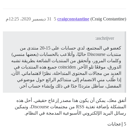
(Craig Constantine)
craigconstantine
5
31 ديسمبر 2020، 12:25م
aschrijver:
كعضو في المجتمع، لدي حسابات على 15-20 منتدى من
منتديات Discourse حاليًا، وأتلاعب بالحسابات (بعضها منسي)
وكلمات المرور، وأتحقق من المنتديات الشائعة بطريقة تشبه
الدورق، موقعًا تلو الآخر. coinciden جميع هذه المنتديات في
العديد من مجالات المحتوى المتداخلة، نظرًا لاهتماماتي. الآن،
إذا طُلب مني الانضمام إلى منتداكم الرائع حول موضوعي
المفضل، سأظل مترددًا جدًا في ذلك وإنشاء حساب آخر.
أتفق معك، يمكن أن يكون هذا مصدر إزعاج حقيقي. أحل هذه
المشكلة بإضافة تغذية RSS من مجتمعات Discourse، وتمكين
رسائل البريد الإلكتروني الأسبوعية المدمجة في النظام.
5 إعجابات