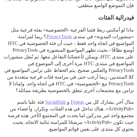
فإن التموضع الواسع منطقي.
فيدرالية الفئات
ماذا لو أمكنني ربط فئتنا الفرعية «الخصوصية» بفئة فرعية مثل
«منشورات المدونة» في منتدى
PrivacyTools
؟ ربما لمزامنة
المواضيع في اتجاه واحد فقط - حيث أن فئة الخصوصية في HTC
أوسع نطاقًا - بحيث تظهر المواضيع المنشورة في PrivacyTools
على منتدى HTC، ويمكن لأعضائنا التفاعل معها. ثم تُنقل منشورات
المواضيع في منتدى HTC مرة أخرى إلى الموضوع في
PrivacyTools والعكس صحيح. يتم الحفاظ على تزامن المواضيع في
كلا المنتدىين. ربما أرغب حتى في مزامنة فئات فرعية متعددة من
PrivacyTools مع «الخصوصية» في HTC في اتجاه واحد. ولماذا لا
نزامن مع مجتمعات أخرى تتعلق بالخصوصية بطريقة مماثلة؟
مثال آخر. يشارك كل من
Feneas
و
SocialHub
فئة عليا باسم
«ActivityPub». هناك تداخل في هذه الفئات، وتكرار، وأعضاء من
مجتمع واحد غير مدركين لما يحدث في المجتمع الآخر. هذه فرصة
حيث تكون «ActivityPub» مرشحًا للمزامنة ثنائية الاتجاه، بحيث
يحتوي كل منتدى على نفس قوائم المواضيع.