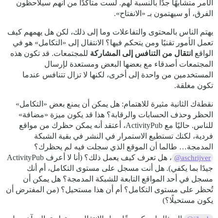
الأمر متشابهًا جدًا بالنسبة لهم. لست متأكدًا من أنهم سيلاحظون
الفرق، أو سيهتمون بـ «الانفتاح».
يهتم الناس بالمحتوى والتفاعلات وما إلى ذلك، لكن هل يهمهم كيف
تعمل الأمور تقنيًا ومن يتحكم فيها؟ الانتقال إلى «التكامل» هو في
الواقع
انتقال من التنافس إلى المشاركة
للمجتمعات. قد تكون هذه
المجتمعات أصدقاء مع بعضها البعض ومستعدة لإرسال
المستخدمين من واحدة إلى أخرى، لكنها لا تزال تتنافس عندما
تكون مغلقة.
نقطةك الثانية مثيرة للاهتمام: هل يمكن أن يمنع بعض «التكامل»
الحظر وحذف الحسابات والرقابة؟ هذا قد يكون ميزة «مضافة»
للناس. حاليًا مع ActivityPub، أعتقد أنه يمكن حظرك من مواقع
فردية، لكنك تستطيع الاستمرار في النشر في بقية الشبكة
المدمجة… طالما أن الموقع الذي سجلت فيه لم يحظرك؟
، هل تعرف كيف يعمل ذلك؟ (أنا لا أعرف ActivityPub
@aschrijver
جيدًا بما يكفي). هل أنت مسجل على مستوى التكامل، أم أنك
مسجل في أحد المواقع التابعة للشبكة المدمجة؟ هل يمكن أن
تُحظر على مستوى التكامل؟ أم أن هذا مستحيل؟ (من المفترض أن
يكون مستحيلًا؟)