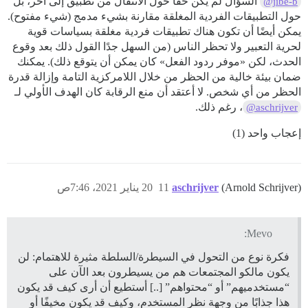
السؤال لم يكن حقًا حول الانتقال من تطبيق إلى آخر، بل
@jibe-b
حول التطبيقات الفردية المغلقة مقارنة بشيء مدمج (شيء مفتوح).
يمكن أيضًا أن تكون هناك تطبيقات فردية مغلقة بسياسات قوية
لحرية التعبير ولا تحظر الناس (من السهل جدًا القول ذلك بعد وقوع
الحدث، لكن «موفر ردود الفعل» كان يمكن أن يتوقع ذلك). يمكنك
ضمان بيئة خالية من الحظر من خلال اللامركزية التامة وإزالة قدرة
الحظر من أي شخص. لا أعتقد أن منع الرقابة كان الهدف الأولي لـ
، رغم ذلك.
@aschrijver
إعجاب واحد (1)
(Arnold Schrijver)
aschrijver
11
20 يناير 2021، 7:46ص
Mevo:
فكرة نوع من التحول في السيطرة/السلطة مثيرة للاهتمام: لن
يكون مالكو المجتمعات هم من يسيطرون بعد الآن على
“مستخدميهم” أو “محتواهم” [..] أستطيع أن أرى كيف قد يكون
هذا جذابًا من وجهة نظر المستخدم، وكيف قد يكون مخيفًا أو