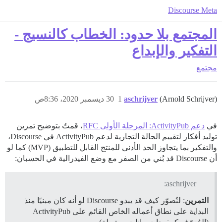
Discourse Meta
المجتمع بلا حدود: الخطاب كالنسيج -
التفكير والإبداع
مجتمع
(Arnold Schrijver)
aschrijver
1
30 ديسمبر 2020، 8:36ص
في
دعم ActivityPub: المرحلة الأولى RFC
، قمتُ بتوضيح تمرين
توليد أفكار لتقييم الحالة التجارية لدعم ActivityPub في Discourse،
والتفكير بما يتجاوز الحد الأدنى للمنتج القابل للتطبيق (MVP) كما لو
أن Discourse قد بُني من الصفر مع وضع الفيدرالية في الحسبان:
aschrijver:
التمرين
: لنُصوّر كيف قد يبدو Discourse لو أنه كان مبنيًا منذ
البداية على نطاق أعماله الخاص القائم على ActivityPub