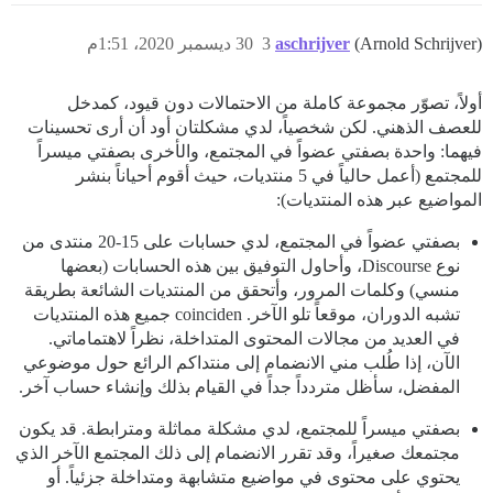
(Arnold Schrijver)
aschrijver
3
30 ديسمبر 2020، 1:51م
أولاً، تصوّر مجموعة كاملة من الاحتمالات دون قيود، كمدخل
للعصف الذهني. لكن شخصياً، لدي مشكلتان أود أن أرى تحسينات
فيهما: واحدة بصفتي عضواً في المجتمع، والأخرى بصفتي ميسراً
للمجتمع (أعمل حالياً في 5 منتديات، حيث أقوم أحياناً بنشر
المواضيع عبر هذه المنتديات):
بصفتي عضواً في المجتمع، لدي حسابات على 15-20 منتدى من
نوع Discourse، وأحاول التوفيق بين هذه الحسابات (بعضها
منسي) وكلمات المرور، وأتحقق من المنتديات الشائعة بطريقة
تشبه الدوران، موقعاً تلو الآخر. coinciden جميع هذه المنتديات
في العديد من مجالات المحتوى المتداخلة، نظراً لاهتماماتي.
الآن، إذا طُلب مني الانضمام إلى منتداكم الرائع حول موضوعي
المفضل، سأظل متردداً جداً في القيام بذلك وإنشاء حساب آخر.
بصفتي ميسراً للمجتمع، لدي مشكلة مماثلة ومترابطة. قد يكون
مجتمعك صغيراً، وقد تقرر الانضمام إلى ذلك المجتمع الآخر الذي
يحتوي على محتوى في مواضيع متشابهة ومتداخلة جزئياً. أو