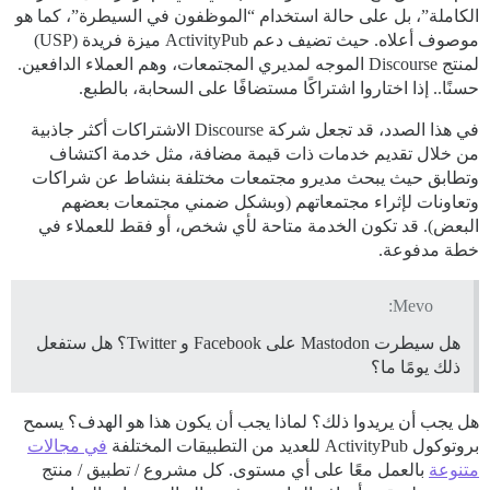
الكاملة”، بل على حالة استخدام “الموظفون في السيطرة”، كما هو
موصوف أعلاه. حيث تضيف دعم ActivityPub ميزة فريدة (USP)
لمنتج Discourse الموجه لمديري المجتمعات، وهم العملاء الدافعين.
حسنًا.. إذا اختاروا اشتراكًا مستضافًا على السحابة، بالطبع.
في هذا الصدد، قد تجعل شركة Discourse الاشتراكات أكثر جاذبية
من خلال تقديم خدمات ذات قيمة مضافة، مثل خدمة اكتشاف
وتطابق حيث يبحث مديرو مجتمعات مختلفة بنشاط عن شراكات
وتعاونات لإثراء مجتمعاتهم (وبشكل ضمني مجتمعات بعضهم
البعض). قد تكون الخدمة متاحة لأي شخص، أو فقط للعملاء في
خطة مدفوعة.
Mevo:
هل سيطرت Mastodon على Facebook و Twitter؟ هل ستفعل
ذلك يومًا ما؟
هل يجب أن يريدوا ذلك؟ لماذا يجب أن يكون هذا هو الهدف؟ يسمح
بروتوكول ActivityPub للعديد من التطبيقات المختلفة
في مجالات
متنوعة
بالعمل معًا على أي مستوى. كل مشروع / تطبيق / منتج