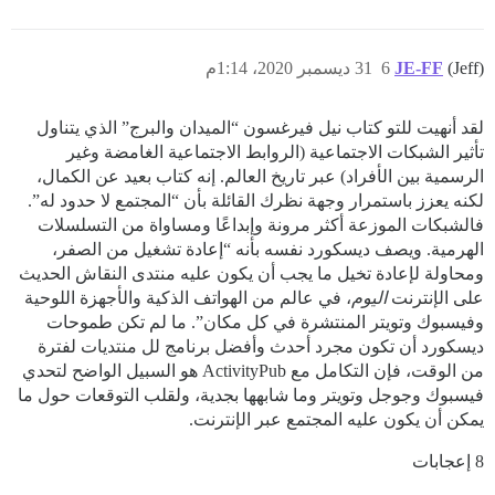
(Jeff)
JE-FF
6
31 ديسمبر 2020، 1:14م
لقد أنهيت للتو كتاب نيل فيرغسون “الميدان والبرج” الذي يتناول
تأثير الشبكات الاجتماعية (الروابط الاجتماعية الغامضة وغير
الرسمية بين الأفراد) عبر تاريخ العالم. إنه كتاب بعيد عن الكمال،
لكنه يعزز باستمرار وجهة نظرك القائلة بأن “المجتمع لا حدود له”.
فالشبكات الموزعة أكثر مرونة وإبداعًا ومساواة من التسلسلات
الهرمية. ويصف ديسكورد نفسه بأنه “إعادة تشغيل من الصفر،
ومحاولة لإعادة تخيل ما يجب أن يكون عليه منتدى النقاش الحديث
على الإنترنت
اليوم
، في عالم من الهواتف الذكية والأجهزة اللوحية
وفيسبوك وتويتر المنتشرة في كل مكان”. ما لم تكن طموحات
ديسكورد أن تكون مجرد أحدث وأفضل برنامج لل منتديات لفترة
من الوقت، فإن التكامل مع ActivityPub هو السبيل الواضح لتحدي
فيسبوك وجوجل وتويتر وما شابهها بجدية، ولقلب التوقعات حول ما
يمكن أن يكون عليه المجتمع عبر الإنترنت.
8 إعجابات