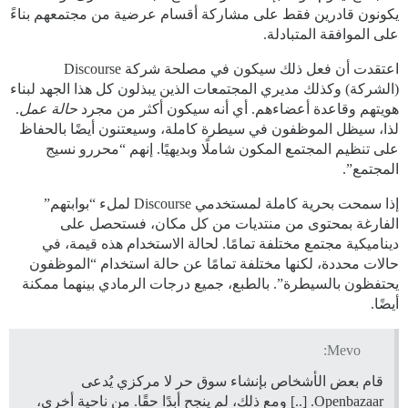
يكونون قادرين فقط على مشاركة أقسام عرضية من مجتمعهم بناءً
على الموافقة المتبادلة.
اعتقدت أن فعل ذلك سيكون في مصلحة شركة Discourse
(الشركة) وكذلك مديري المجتمعات الذين يبذلون كل هذا الجهد لبناء
هويتهم وقاعدة أعضاءهم. أي أنه سيكون أكثر من مجرد
حالة عمل
.
لذا، سيظل الموظفون في سيطرة كاملة، وسيعتنون أيضًا بالحفاظ
على تنظيم المجتمع المكون شاملًا وبديهيًا. إنهم “محررو نسيج
المجتمع”.
إذا سمحت بحرية كاملة لمستخدمي Discourse لملء “بوابتهم”
الفارغة بمحتوى من منتديات من كل مكان، فستحصل على
ديناميكية مجتمع مختلفة تمامًا. لحالة الاستخدام هذه قيمة، في
حالات محددة، لكنها مختلفة تمامًا عن حالة استخدام “الموظفون
يحتفظون بالسيطرة”. بالطبع، جميع درجات الرمادي بينهما ممكنة
أيضًا.
Mevo:
قام بعض الأشخاص بإنشاء سوق حر لا مركزي يُدعى
Openbazaar. [..] ومع ذلك، لم ينجح أبدًا حقًا. من ناحية أخرى،