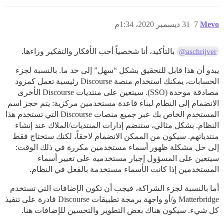
Mevo
7
31 ديسمبر 2020، 1:34م
بالتأكيد، أنا شخصياً أحب الأفكار والتفكير وراءها.
@aschrijver
يبدو أن هذا قابل للتحقيق بشكل “سهل” إلى حد ما. بالنسبة لجزء
الحسابات، يمكنك استخدام منصة Discourse رئيسية تعمل كمزود
مصادقة موحدة (SSO). سيتعين على منتديات Discourse الأخرى
الانضمام إلى النظام لبناء قاعدة مستخدمين مركزية: يتم حجز اسم
المستخدم الخاص بك عبر جميع منصات Discourse التي تستخدم هذا
النظام. بشكل مثالي، ستنضم إدارات المنتديات/الملاك عند إنشاء
منتدياتهم. سيكون من الممكن الانضمام لاحقاً، لكنك ستحتاج فقط
إلى حل مشكلة ظهور أسماء مستخدمين مكررة في ذلك الوقت:
سيتعين على المسؤول إجبار مستخدميه على تغيير أسماء
المستخدمين إذا كانت الأسماء مستخدمة بالفعل في النظام.
أما بالنسبة لجزء الشراكة، فيجب أن تكون الإضافات التي تستخدم
Matterbridge و/أو واجهة برمجة تطبيقات Discourse قادرة على تنفيذ
كل شيء. سيكون هناك بعض التطوير والتحسين للإضافات هنا.