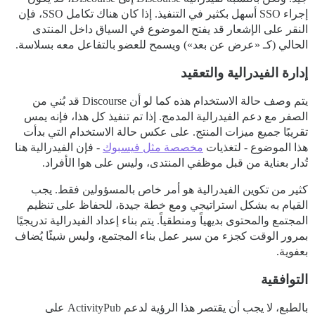
إجراء SSO أسهل بكثير في التنفيذ. إذا كان هناك تكامل SSO، فإن
النقر على الإشعار قد يفتح الموضوع في السياق داخل المنتدى
الحالي (كـ «عرض عن بعد») ويسمح للعضو بالتفاعل معه بسلاسة.
إدارة الفيدرالية والتعقيد
يتم وصف حالة الاستخدام هذه كما لو أن Discourse قد بُني من
الصفر مع دعم الفيدرالية المدمج. إذا تم تنفيذ كل هذا، فإنه يمس
تقريبًا جميع ميزات المنتج. على عكس حالة الاستخدام التي بدأت
هذا الموضوع - لتغذيات
مخصصة مثل فيسبوك
- فإن الفيدرالية هنا
تُدار بعناية من قبل موظفي المنتدى، وليس على هوا الأفراد.
كثير من تكوين الفيدرالية هو أمر خاص بالمسؤولين فقط. يجب
القيام به بشكل استراتيجي ومع خطة جيدة، للحفاظ على تنظيم
المجتمع والمحتوى بديهياً ومنطقياً. يتم بناء إعداد الفيدرالية تدريجيًا
بمرور الوقت كجزء من سير عمل بناء المجتمع، وليس شيئًا يُضاف
بعفوية.
التوافقية
بالطبع، لا يجب أن يقتصر هذا الرؤية لدعم ActivityPub على