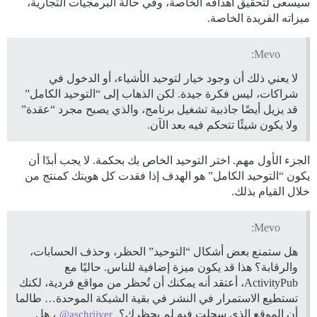
سيسعى لتحقيق أهدافه الخاصة، وفي حالة البرمجيات التجارية،
ميزاته الفريدة الخاصة.
Mevo:
لا يعني ذلك أن وجود خيار لتوحيد الأشياء، أو الدخول في
شراكات، ليس فكرة جيدة. لكن الذهاب إلى “التوحيد الكامل”
قد يزيل أيضًا جاذبية تشغيل برنامج، والذي يصبح مجرد “عقدة”
ولا يكون شيئًا تتحكم فيه بعد الآن.
الجزء الأول مهم. اختر التوحيد الخاص بك بحكمة. لا يجب أبدًا أن
يكون “التوحيد الكامل” هو الهدف إذا فقدت كل هويتك كمنتج من
خلال القيام بذلك.
Mevo:
هل ستمنع بعض أشكال “التوحيد” الحظر، وحذف الحسابات،
والرقابة؟ هذا قد يكون ميزة إضافية للناس. حاليًا مع
ActivityPub، أعتقد أنه يمكنك أن تُحظر من مواقع فردية، لكنك
تستطيع الاستمرار في النشر في بقية الشبكة الموحدة… طالما
أن الموقع الذي سجلت فيه لم يحظرك؟
، هل
@aschrijver