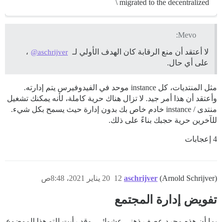
migrated to the decentralized \
Mevo:
لا أعتقد أن منع الرقابة كان الهدف الأولي لـ
،
@aschrijver
على أي حال.
مثل المنتديات، كل instance موحد في الفيدوفيرس يتم إدارته.
وأعتقد أن هذا أمر جيد. لا تزال هناك حرية كاملة، لأنه يمكنك تشغيل
منتدى / instance خادم خاص بك بدون إدارة حيث يسمح بكل شيء.
للآخرين حرية حجبك بناءً على ذلك.
4 إعجابات
(Arnold Schrijver)
aschrijver
12
20 يناير 2021، 8:48ص
تفويض إدارة المجتمع
بما أن هذه مجرد عصف ذهني عشوائي، وقد رأيت للتو هذا الموضوع