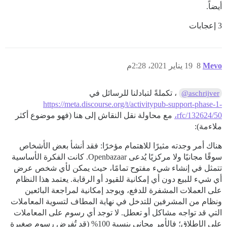
أيضاً.
3 إعجابات
Mevo
8
19 يناير 2021، 2:28م
، تكملةً لتبادلنا للرسائل في
@aschrijver
https://meta.discourse.org/t/activitypub-support-phase-1-
rfc/132624/50،
مع محاولة نقل النقاش إلى هنا (فهو موضوع أكثر
ملاءمة):
هناك أمر وجدته مثيرًا للاهتمام مؤخرًا: فقد أنشأ بعض الأشخاص
سوقًا مجانيًا ولا مركزيًا يُدعى Openbazaar. كانت الفكرة الأساسية
تتمثل في إنشاء شيء مفتوح تمامًا، حيث يمكن لأي شخص عرض
أي شيء للبيع دون أي إمكانية للقيود أو الرقابة. يعتمد هذا النظام
على العملات المشفرة للدفع، ويوجد إمكانية لمراجعة البائعين
ونظام من المشرفين للتدخل في نهاية المطاف لتسوية المعاملات
التي قد تواجه مشاكل أو تعطل. لا توجد أي رسوم على المعاملات
على الإطلاق؛ فالأمر مجاني بنسبة 100% (قد تُفرض رسوم صغيرة