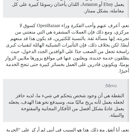
يعمل Ebay أو Amazon، اللذان يأخذان رسومًا كبيرة على كل
معاملة، بشكل ممتاز.
نعم، أعرف عنهم وأحب
الفكرة
وراء OpenBazaar كسوق لا
مركزي، ومع ذلك فإن العملات المشفرة هي التي منعتني من
تجربته. إنها مسألة ثقة. بالنسبة للكثيرين، قد يكون هذا قد منعهم
أيضًا. لكن بخلاف ذلك، فإن التأثيرات الشبكية الهائلة لتقنيات كبرى
راسخة تجعل من الصعب جدًا على الوافدين الجدد الدخول، حيث
يطلقون خدمة جديدة، ويعلنون عنها في مواقع يزورها ملايين الزوار
يوميًا، ويكونون قادرين على العمل بخسائر كبيرة حتى تنجح الخدمة
أخيرًا.
Mevo:
النقطة هي أن وجود شخص يتحكم في شيء ما، لديه حافز
لجعله يعمل لأنه يربح ماليًا منه، وسيدفع نحو هذا الهدف، يجعله
يعمل عادةً بشكل أفضل من الأفكار المجانية والمفتوحة
والنبيلة.
نعم، أنا أتفق مع ذلك. هذا هو السبب في أنني لم أركز على “الحرية