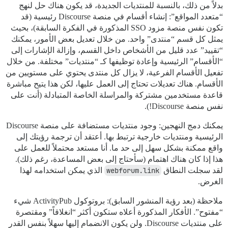
بدلاً من ذلك، بالنسبة للمنتديات الجديدة، قد يكون هناك حل لنهج
“متعدد المواقع”: إنشاء أقسام في منصة Discourse رئيسية (قد
تكون نفس منصة مزود SSO المذكورة في الفكرة السابقة)، بحيث
يمثل كل قسم “منتدى” واحد. من خلال تعديل بعض الأمور، يمكنك
“تقييد” عدد قليل من الأشخاص داخل القسم، وإزالة الإشارات إلى
“الأقسام” الرئيسية وإعادة توظيفها كـ “منتديات” مختلفة. من خلال
تفعيل الأقسام الفرعية، لا يزال كل منتدى يحتوي على مستويين من
الأقسام. هناك تعديلات تحتاج إلى العمل عليها، لكن هذا يتيح مباشرة
قاعدة مستخدمين مشتركة والمراسلة الخاصة المتبادلة (أنت على
نفس منصة Discourse!).
يمكنك دمج النهجين: وجود منتديات مستضافة على منصة Discourse
الرئيسية ومنتديات خارجية ترتبط بها. أعتقد أن ترجمة رؤيتك إلى
واقع ممكنة بشكل سهل إلى حد ما. أنا مستعد محتملاً للعمل على
هذا إذا كان هناك اهتمام (سأحتاج إلى بعض المساعدة، رغم ذلك).
لقد سجلت النطاق
webforum.link
الذي يمكن استخدامه لهذا
الغرض.
ملاحظة (بعد رؤية المنشور السابق): بروتوكول ActivityPub شيء
“مفتوح”. الأفكار المذكورة أعلاه ستكون أكثر “انغلاقاً” ومقتصرة
على منتديات Discourse. ولن يكون الانضمام إليها سهلاً بنفس القدر