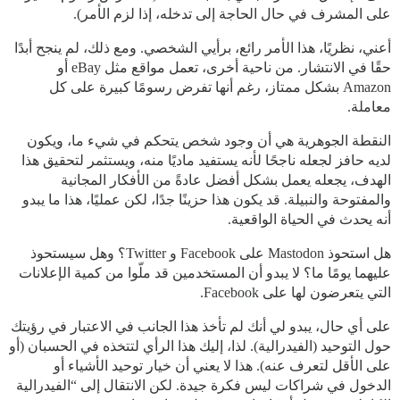
على المشرف في حال الحاجة إلى تدخله، إذا لزم الأمر).
أعني، نظريًا، هذا الأمر رائع، برأيي الشخصي. ومع ذلك، لم ينجح أبدًا
حقًا في الانتشار. من ناحية أخرى، تعمل مواقع مثل eBay أو
Amazon بشكل ممتاز، رغم أنها تفرض رسومًا كبيرة على كل
معاملة.
النقطة الجوهرية هي أن وجود شخص يتحكم في شيء ما، ويكون
لديه حافز لجعله ناجحًا لأنه يستفيد ماديًا منه، ويستثمر لتحقيق هذا
الهدف، يجعله يعمل بشكل أفضل عادةً من الأفكار المجانية
والمفتوحة والنبيلة. قد يكون هذا حزينًا جدًا، لكن عمليًا، هذا ما يبدو
أنه يحدث في الحياة الواقعية.
هل استحوذ Mastodon على Facebook و Twitter؟ وهل سيستحوذ
عليهما يومًا ما؟ لا يبدو أن المستخدمين قد ملّوا من كمية الإعلانات
التي يتعرضون لها على Facebook.
على أي حال، يبدو لي أنك لم تأخذ هذا الجانب في الاعتبار في رؤيتك
حول التوحيد (الفيدرالية). لذا، إليك هذا الرأي لتتخذه في الحسبان (أو
على الأقل لتعرف عنه). هذا لا يعني أن خيار توحيد الأشياء أو
الدخول في شراكات ليس فكرة جيدة. لكن الانتقال إلى “الفيدرالية