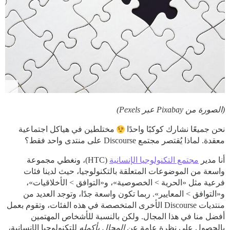
(الصورة من Pixabay عبر Pexels)
نحن جميعًا نشارك كوكبًا واحدًا
مختلطين في هياكل اجتماعية
معقدة. لماذا يُقتصر مجتمع Discourse على منتدى واحد فقط؟
أنا مدير
مجتمع التكنولوجيا الإنسانية
(HTC)، ونغطي مجموعة
واسعة من الموضوعات المتعلقة بالتكنولوجيا، حيث لدينا فئات
فرعية مثل «الحرية > الخصوصية»، و«التوافق > الأخلاقيات»،
و«التوافق > المعايير». ربما تكون واسعة جدًا، وتوجد العديد من
منتديات Discourse الأخرى المتخصصة في هذه الفئات، وتقوم بعمل
أفضل منا في هذا المجال. ولكن بالنسبة للأشخاص المهتمين
بالحصول على نظرة عامة عن
المجال بأكمله
للتكنولوجيا الإنسانية،