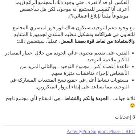
العكس. أو قد لا تعرف حتى وجود ذلك المجتمع الرائع (ربما
أعرف أنا كميسر للمجتمع أنه موجود، لكن هل سأخصص
موضوعاً مثبتاً لإبلاغ أعضائي؟).
مع وجود دعم التوحيد، سيكون هناك فوز فوز لميسري المجتمع
للتعاون في
شراكات
وتشكيل تنظيم المنتدى لجمهورنا المتتابع
و
الاستفادة من نقاط قوة بعضنا البعض
. عملياً، سيتضمن ذلك:
القدرة على تقديم محتوى عالي الجودة من خلال اختيار المصادر
الأكثر ملاءمة للتوحيد.
قاعدة أعضاء أكبر - مجموع التوحيد - وبالتالي المزيد من
الأشخاص لإجراء مناقشات مثيرة معهم.
مستويات نشاط أعلى في جميع نسخ المنتديات المشاركة في
التوحيد، مما يساعد على إبقاء الزوار المتكررين.
ثلاثة جوانب -
الجودة والكم والنشاط
- هي المفتاح لأي مجتمع ناجح
8 إعجابات
ActivityPub Support: Phase 1 RFC