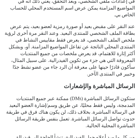
في إعدادات ملفي الشخصي، وبعد التحقق، يعني ذلك أنه في
المواضيع المزامنة يمكن عرض اسم المستخدم المحلي للحساب
الخاص بي.
عند النقر على مقبض بعيد أو صورة رمزية لعضو بعيد، يتم عرض
بطاقة الملف الشخصي للمنتدى البعيد. وعند النقر مرة أخرى لرؤية
ملخص الملف الشخصي، قد يعرض فقط مقاييس النشاط في
المنتدى المحلي الناتجة عن تفاعل المواضيع المزامنة. أو، وبشكل
أكثر إثارة للاهتمام، قد يعرض ملخصات من جميع المنتديات
المعروفة التي هي جزء من تكوين الفيدرالية. على سبيل المثال،
سأكون قادرًا حينها على معرفة أن الرد جاء من عضو نشط جدًا
وخبير في المنتدى الآخر.
الرسائل المباشرة والإشعارات
ستكون الرسائل المباشرة (DMs) ممكنة عبر جميع المنتديات
المدمجة، وليس فقط محليًا، عن طريق وسم/إشارة العضو البعيد
في الرسالة المباشرة. بخلاف ذلك، لن يكون هناك فرق في طريقة
حدوث تواصل الرسائل المباشرة. تعمل بنفس طريقة الرسائل
المباشرة المحلية الحالية.
من كل ما ورد أعلاه حول الفيدرالية، تنشأ الحاجة إلى فيدرالة