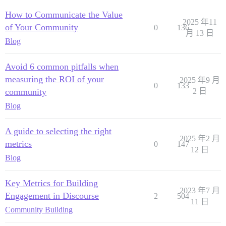
How to Communicate the Value
2025 年11
of Your Community
0
136
月 13 日
Blog
Avoid 6 common pitfalls when
measuring the ROI of your
2025 年9 月
0
133
community
2 日
Blog
A guide to selecting the right
2025 年2 月
metrics
0
147
12 日
Blog
Key Metrics for Building
2023 年7 月
Engagement in Discourse
2
504
11 日
Community Building