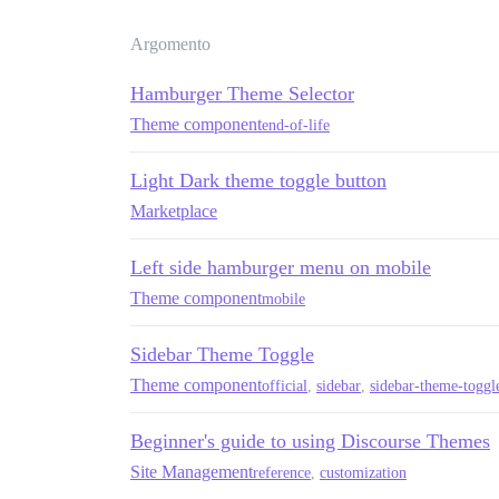
Argomento
Hamburger Theme Selector
Theme component
end-of-life
Light Dark theme toggle button
Marketplace
Left side hamburger menu on mobile
Theme component
mobile
Sidebar Theme Toggle
Theme component
official
,
sidebar
,
sidebar-theme-toggl
Beginner's guide to using Discourse Themes
Site Management
reference
,
customization