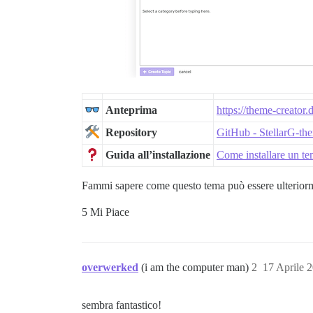
Anteprima
https://theme-creator
Repository
GitHub - StellarG-th
Guida all’installazione
Come installare un t
Fammi sapere come questo tema può essere ulteriorme
5 Mi Piace
overwerked
(i am the computer man)
2
17 Aprile 
sembra fantastico!