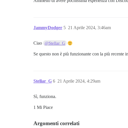
Ammetto di avere pochissima esperienza con Discour
JammyDodger
5
21 Aprile 2024, 3:46am
Ciao
@Stellar_G
Se questo non è più funzionante con la più recente in
Stellar_G
6
21 Aprile 2024, 4:29am
Sì, funziona.
1 Mi Piace
Argomenti correlati