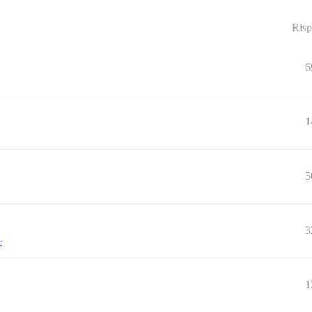
Risp
6
1
5
3
e
1