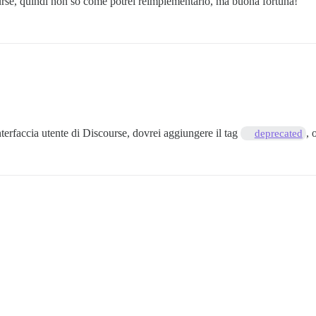
se, quindi non so come potrei reimplementarlo, ma buona fortuna!
terfaccia utente di Discourse, dovrei aggiungere il tag
, 
deprecated