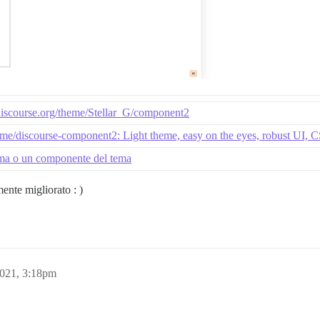
.discourse.org/theme/Stellar_G/component2
eme/discourse-component2: Light theme, easy on the eyes, robust UI, 
ema o un componente del tema
nte migliorato : )
2021, 3:18pm