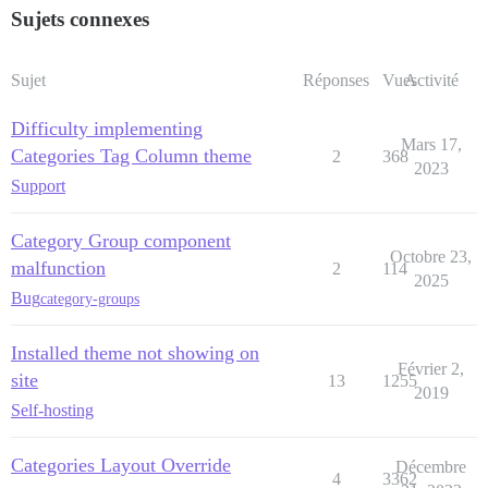
Sujets connexes
Sujet
Réponses
Vues
Activité
Difficulty implementing
Mars 17,
Categories Tag Column theme
2
368
2023
Support
Category Group component
Octobre 23,
malfunction
2
114
2025
Bug
category-groups
Installed theme not showing on
Février 2,
site
13
1255
2019
Self-hosting
Categories Layout Override
Décembre
4
3362