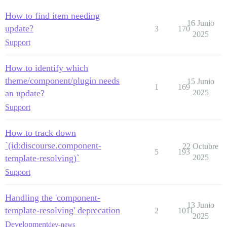
How to find item needing
16 Junio
update?
3
170
2025
Support
How to identify which
theme/component/plugin needs
15 Junio
1
169
an update?
2025
Support
How to track down
`(id:discourse.component-
22 Octubre
5
193
template-resolving)`
2025
Support
Handling the 'component-
13 Junio
template-resolving' deprecation
2
1011
2025
Development
dev-news