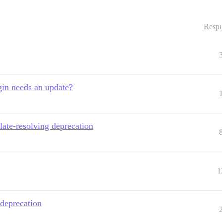
Respu
in needs an update?
ate-resolving deprecation
1
 deprecation