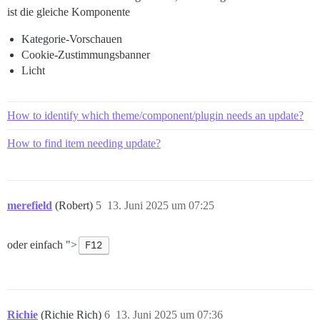
ist die gleiche Komponente
Kategorie-Vorschauen
Cookie-Zustimmungsbanner
Licht
How to identify which theme/component/plugin needs an update?
How to find item needing update?
merefield
(Robert)
5
13. Juni 2025 um 07:25
oder einfach ">
F12
Richie
(Richie Rich)
6
13. Juni 2025 um 07:36