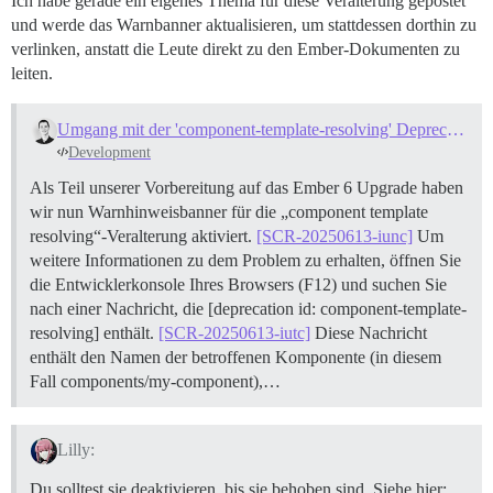
Ich habe gerade ein eigenes Thema für diese Veralterung gepostet
und werde das Warnbanner aktualisieren, um stattdessen dorthin zu
verlinken, anstatt die Leute direkt zu den Ember-Dokumenten zu
leiten.
Umgang mit der 'component-template-resolving' Deprecation
Development
Als Teil unserer Vorbereitung auf das Ember 6 Upgrade haben
wir nun Warnhinweisbanner für die „component template
resolving“-Veralterung aktiviert.
[SCR-20250613-iunc]
Um
weitere Informationen zu dem Problem zu erhalten, öffnen Sie
die Entwicklerkonsole Ihres Browsers (F12) und suchen Sie
nach einer Nachricht, die [deprecation id: component-template-
resolving] enthält.
[SCR-20250613-iutc]
Diese Nachricht
enthält den Namen der betroffenen Komponente (in diesem
Fall components/my-component),…
Lilly:
Du solltest sie deaktivieren, bis sie behoben sind. Siehe hier: