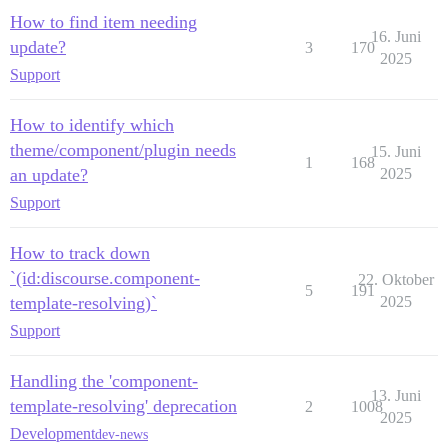
How to find item needing
16. Juni
update?
3
170
2025
Support
How to identify which
theme/component/plugin needs
15. Juni
1
168
an update?
2025
Support
How to track down
`(id:discourse.component-
22. Oktober
5
191
template-resolving)`
2025
Support
Handling the 'component-
13. Juni
template-resolving' deprecation
2
1008
2025
Development
dev-news