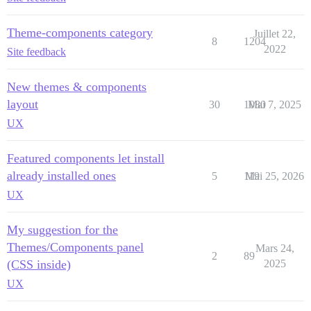
Theme-components category
Juillet 22,
8
1204
2022
Site feedback
New themes & components
layout
30
1080
Mai 7, 2025
UX
Featured components let install
already installed ones
5
119
Mai 25, 2026
UX
My suggestion for the
Themes/Components panel
Mars 24,
2
89
(CSS inside)
2025
UX