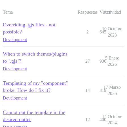
Tema
Respuestas
Vistas
Actividad
Overriding .gjs files - not
10 Octubre
possible?
2
645
2023
Development
When to switch themes/plugins
5 Enero
to `.gjs`?
27
930
2026
Development
Templating of my "component"
17 Marzo
broke. How do I fix it?
14
319
2026
Development
Cannot put the template in the
14 Octubre
desired outlet
12
400
2024