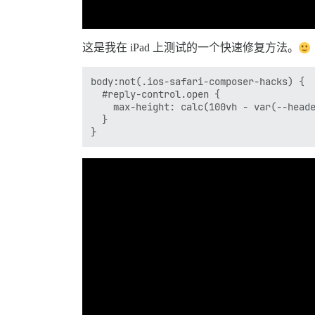
这是我在 iPad 上测试的一个快速修复方法。
body:not(.ios-safari-composer-hacks) {

  #reply-control.open {

    max-height: calc(100vh - var(--heade
  }
