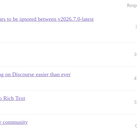
Resp
s to be ignored between v2026.7.0-latest
1
g on Discourse easier than ever
4
o Rich Text
1
ur community