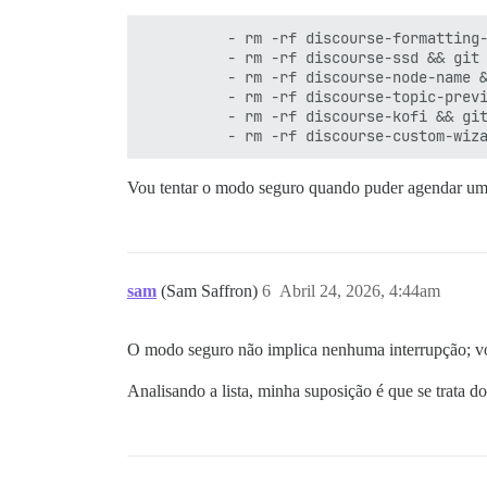
          - rm -rf discourse-formatting-
          - rm -rf discourse-ssd && git 
          - rm -rf discourse-node-name &
          - rm -rf discourse-topic-previ
          - rm -rf discourse-kofi && git
Vou tentar o modo seguro quando puder agendar u
sam
(Sam Saffron)
6
Abril 24, 2026, 4:44am
O modo seguro não implica nenhuma interrupção; vo
Analisando a lista, minha suposição é que se trata do