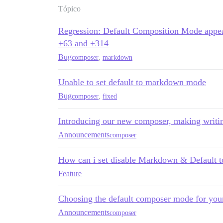
Tópico
Regression: Default Composition Mode appear
+63 and +314
Bug
composer
,
markdown
Unable to set default to markdown mode
Bug
composer
,
fixed
Introducing our new composer, making writin
Announcements
composer
How can i set disable Markdown & Default t
Feature
Choosing the default composer mode for yo
Announcements
composer