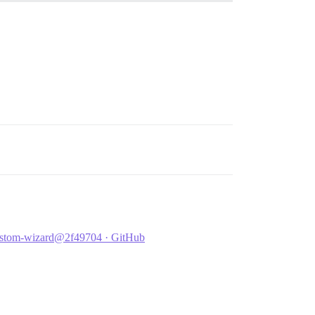
-custom-wizard@2f49704 · GitHub