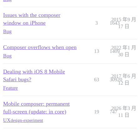
Issues with the composer
2015 年9 月
window on iPhone
3
1643
17 日
Bug
Composer overflows when open
2022 年1 月
13
1409
30 日
Bug
Dealing with iOS 8 Mobile
2017 年6 月
Safari bugs?
63
30920
12 日
Feature
Mobile composer: permanent
2026 年3 月
full-screen (update: in core)
19
747
11 日
UX
design-experiment