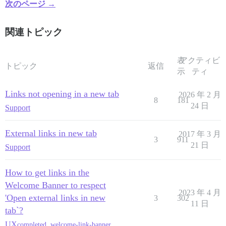
次のページ →
関連トピック
表
アクティビ
トピック
返信
示
ティ
Links not opening in a new tab
2026 年 2 月
8
181
24 日
Support
External links in new tab
2017 年 3 月
3
911
21 日
Support
How to get links in the
Welcome Banner to respect
2023 年 4 月
'Open external links in new
3
302
11 日
tab`?
UX
completed
,
welcome-link-banner