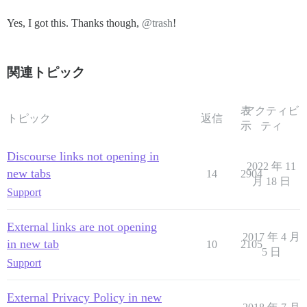
Yes, I got this. Thanks though,
@trash
!
関連トピック
表
アクティビ
トピック
返信
示
ティ
Discourse links not opening in
2022 年 11
new tabs
14
2904
月 18 日
Support
External links are not opening
2017 年 4 月
in new tab
10
2105
5 日
Support
External Privacy Policy in new