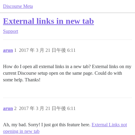
Discourse Meta
External links in new tab
Support
arun
1
2017 年 3 月 21 日午後 6:11
How do I open all external links in a new tab? External links on my
current Discourse setup open on the same page. Could do with
some help. Thanks!
arun
2
2017 年 3 月 21 日午後 6:11
Ah, my bad. Sorry! I just got this feature here.
External Links not
opening in new tab