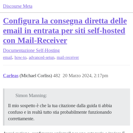
Discourse Meta
Configura la consegna diretta delle
email in entrata per siti self-hosted
con Mail-Receiver
Documentazione
Self-Hosting
,
,
,
email
how-to
advanced-setup
mail-receiver
Carleas
(Michael Corliss)
482
20 Marzo 2024, 2:17pm
Simon Manning:
Il mio sospetto è che la tua citazione dalla guida ti abbia
confuso e in realtà tutto stia probabilmente funzionando
correttamente.