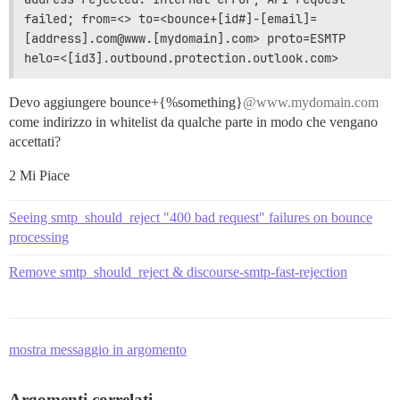
failed; from=<> to=<bounce+[id#]-[email]=
[address].com@www.[mydomain].com> proto=ESMTP 
helo=<[id3].outbound.protection.outlook.com>
Devo aggiungere bounce+{%something}
@www.mydomain.com
come indirizzo in whitelist da qualche parte in modo che vengano
accettati?
2 Mi Piace
Seeing smtp_should_reject "400 bad request" failures on bounce
processing
Remove smtp_should_reject & discourse-smtp-fast-rejection
mostra messaggio in argomento
Argomenti correlati