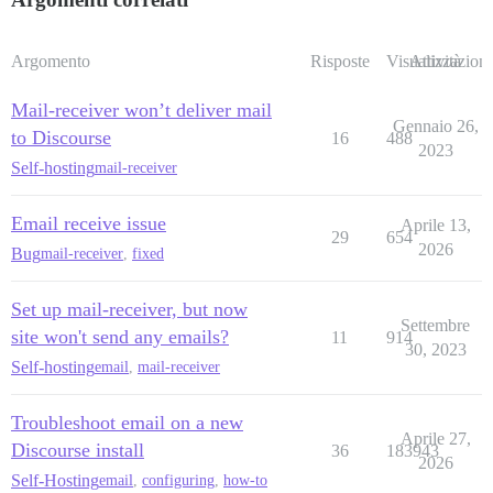
Argomento
Risposte
Visualizzazioni
Attività
Mail-receiver won’t deliver mail
Gennaio 26,
to Discourse
16
488
2023
Self-hosting
mail-receiver
Email receive issue
Aprile 13,
29
654
2026
Bug
mail-receiver
,
fixed
Set up mail-receiver, but now
Settembre
site won't send any emails?
11
914
30, 2023
Self-hosting
email
,
mail-receiver
Troubleshoot email on a new
Aprile 27,
Discourse install
36
183943
2026
Self-Hosting
email
,
configuring
,
how-to