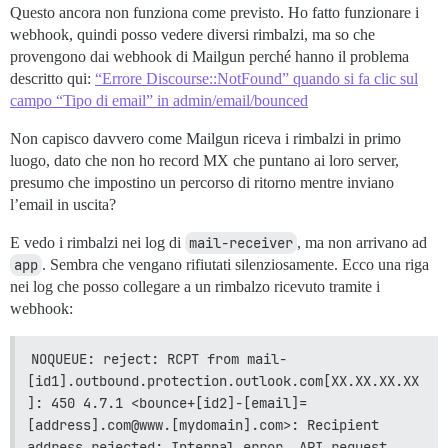
Questo ancora non funziona come previsto. Ho fatto funzionare i
webhook, quindi posso vedere diversi rimbalzi, ma so che
provengono dai webhook di Mailgun perché hanno il problema
descritto qui:
“Errore Discourse::NotFound” quando si fa clic sul
campo “Tipo di email” in admin/email/bounced
Non capisco davvero come Mailgun riceva i rimbalzi in primo
luogo, dato che non ho record MX che puntano ai loro server,
presumo che impostino un percorso di ritorno mentre inviano
l’email in uscita?
E vedo i rimbalzi nei log di
mail-receiver
, ma non arrivano ad
app
. Sembra che vengano rifiutati silenziosamente. Ecco una riga
nei log che posso collegare a un rimbalzo ricevuto tramite i
webhook:
NOQUEUE: reject: RCPT from mail-
[id1].outbound.protection.outlook.com[XX.XX.XX.XX
]: 450 4.7.1 <bounce+[id2]-[email]=
[address].com@www.[mydomain].com>: Recipient 
address rejected: Internal error, API request 