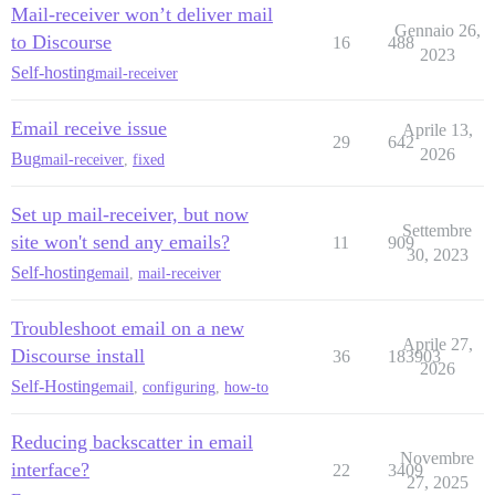
Mail-receiver won’t deliver mail
Gennaio 26,
to Discourse
16
488
2023
Self-hosting
mail-receiver
Email receive issue
Aprile 13,
29
642
2026
Bug
mail-receiver
,
fixed
Set up mail-receiver, but now
Settembre
site won't send any emails?
11
909
30, 2023
Self-hosting
email
,
mail-receiver
Troubleshoot email on a new
Aprile 27,
Discourse install
36
183903
2026
Self-Hosting
email
,
configuring
,
how-to
Reducing backscatter in email
Novembre
interface?
22
3409
27, 2025