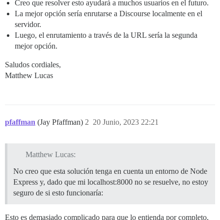
Creo que resolver esto ayudará a muchos usuarios en el futuro.
La mejor opción sería enrutarse a Discourse localmente en el
  ## La dirección CDN http o https para esta instanci
servidor.
  ## consulta https://meta.discourse.org/t/14857 para 
  #DISCOURSE_CDN_URL: https://discourse-cdn.example.co
Luego, el enrutamiento a través de la URL sería la segunda
mejor opción.
  ## La clave de dirección IP de geolocalización de M
  ## consulta https://meta.discourse.org/t/-/137387/23
Saludos cordiales,
  #DISCOURSE_MAXMIND_LICENSE_KEY: 1234567890123456

Matthew Lucas
## El contenedor de Docker no tiene estado; todos los
volumes:

  - volume:

      host: /var/discourse/shared/standalone

pfaffman
(Jay Pfaffman)
2
20 Junio, 2023 22:21
      guest: /shared

  - volume:

      host: /var/discourse/shared/standalone/log/var-l
      guest: /var/log

Matthew Lucas:
## Los plugins van aquí

No creo que esta solución tenga en cuenta un entorno de Node
## consulta https://meta.discourse.org/t/19157 para de
Express y, dado que mi localhost:8000 no se resuelve, no estoy
hooks:

seguro de si esto funcionaría:
  after_code:

    - exec:

        cd: $home/plugins

Esto es demasiado complicado para que lo entienda por completo,