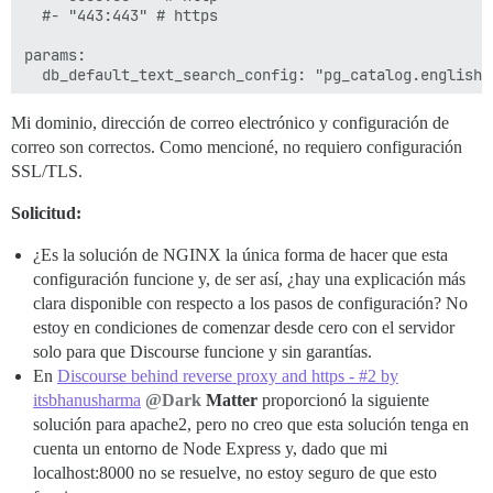
  #- "443:443" # https

params:

  db_default_text_search_config: "pg_catalog.english"

  ## Establece db_shared_buffers a un máximo del 25% 
Mi dominio, dirección de correo electrónico y configuración de
  ## se establecerá automáticamente durante el arranq
correo son correctos. Como mencioné, no requiero configuración
  #db_shared_buffers: "256MB"

SSL/TLS.
  ## puede mejorar el rendimiento de ordenación, pero
Solicitud:
  #db_work_mem: "40MB"

  ## ¿Qué revisión de Git debe usar este contenedor? 
¿Es la solución de NGINX la única forma de hacer que esta
  #version: tests-passed

configuración funcione y, de ser así, ¿hay una explicación más
clara disponible con respecto a los pasos de configuración? No
env:

estoy en condiciones de comenzar desde cero con el servidor
  LC_ALL: en_US.UTF-8

  LANG: en_US.UTF-8

solo para que Discourse funcione y sin garantías.
  LANGUAGE: en_US.UTF-8

En
Discourse behind reverse proxy and https - #2 by
  # DISCOURSE_DEFAULT_LOCALE: en

itsbhanusharma
@Dark
Matter
proporcionó la siguiente
solución para apache2, pero no creo que esta solución tenga en
  ## ¿Cuántas solicitudes web concurrentes se admiten
cuenta un entorno de Node Express y, dado que mi
  ## se establecerá automáticamente durante el arranq
  #UNICORN_WORKERS: 3

localhost:8000 no se resuelve, no estoy seguro de que esto