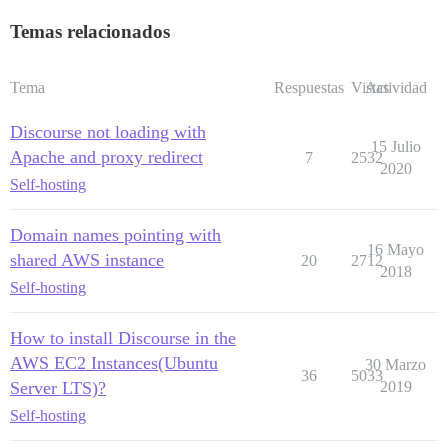
Temas relacionados
Tema
Respuestas
Vistas
Actividad
Discourse not loading with
15 Julio
Apache and proxy redirect
7
2532
2020
Self-hosting
Domain names pointing with
16 Mayo
shared AWS instance
20
2712
2018
Self-hosting
How to install Discourse in the
AWS EC2 Instances(Ubuntu
30 Marzo
36
5033
Server LTS)?
2019
Self-hosting