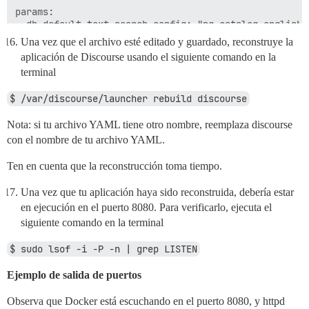
params:

  db_default_text_search_config: "pg_catalog.english"

Una vez que el archivo esté editado y guardado, reconstruye la
  ## Establece db_shared_buffers en un máximo del 25%
aplicación de Discourse usando el siguiente comando en la
  ## se establecerá automáticamente durante el arranq
terminal
  #db_shared_buffers: "256MB"

$ /var/discourse/launcher rebuild discourse
  ## puede mejorar el rendimiento de ordenamiento, pe
  #db_work_mem: "40MB"

Nota: si tu archivo YAML tiene otro nombre, reemplaza discourse
  ## ¿Qué revisión de Git debe usar este contenedor? 
con el nombre de tu archivo YAML.
  #version: tests-passed

Ten en cuenta que la reconstrucción toma tiempo.
env:

  LC_ALL: en_US.UTF-8

Una vez que tu aplicación haya sido reconstruida, debería estar
  LANG: en_US.UTF-8

en ejecución en el puerto 8080. Para verificarlo, ejecuta el
  LANGUAGE: en_US.UTF-8

  # DISCOURSE_DEFAULT_LOCALE: en

siguiente comando en la terminal
  ## ¿Cuántas solicitudes web simultáneas se admiten?
$ sudo lsof -i -P -n | grep LISTEN
  ## se establecerá automáticamente durante el arranq
  #UNICORN_WORKERS: 3

Ejemplo de salida de puertos
  ## TODO: El nombre de dominio al que responderá est
Observa que Docker está escuchando en el puerto 8080, y httpd