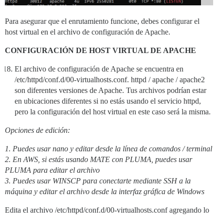
  ## Si agregaste la plantilla de Lets Encrypt, desco
  #LETSENCRYPT_ACCOUNT_EMAIL: me@ejemplo.com

Para asegurar que el enrutamiento funcione, debes configurar el
  ## La dirección CDN http o https para esta instanci
host virtual en el archivo de configuración de Apache.
  ## consulta https://meta.discourse.org/t/14857 para 
  #DISCOURSE_CDN_URL: https://discourse-cdn.ejemplo.co
CONFIGURACIÓN DE HOST VIRTUAL DE APACHE
  ## La clave de dirección IP de geolocalización de M
El archivo de configuración de Apache se encuentra en
  ## consulta https://meta.discourse.org/t/-/137387/2
/etc/httpd/conf.d/00-virtualhosts.conf. httpd / apache / apache2
  #DISCOURSE_MAXMIND_LICENSE_KEY: 1234567890123456

son diferentes versiones de Apache. Tus archivos podrían estar
## El contenedor Docker es sin estado; todos los dato
en ubicaciones diferentes si no estás usando el servicio httpd,
volumes:

pero la configuración del host virtual en este caso será la misma.
  - volume:

      host: /var/discourse/shared/standalone

Opciones de edición:
      guest: /shared

  - volume:

1. Puedes usar nano y editar desde la línea de comandos / terminal
      host: /var/discourse/shared/standalone/log/var-l
      guest: /var/log

2. En AWS, si estás usando MATE con PLUMA, puedes usar
PLUMA para editar el archivo
## Los plugins van aquí

3. Puedes usar WINSCP para conectarte mediante SSH a la
## consulta https://meta.discourse.org/t/19157 para ob
máquina y editar el archivo desde la interfaz gráfica de Windows
hooks:

  after_code:

Edita el archivo /etc/httpd/conf.d/00-virtualhosts.conf agregando lo
    - exec:
