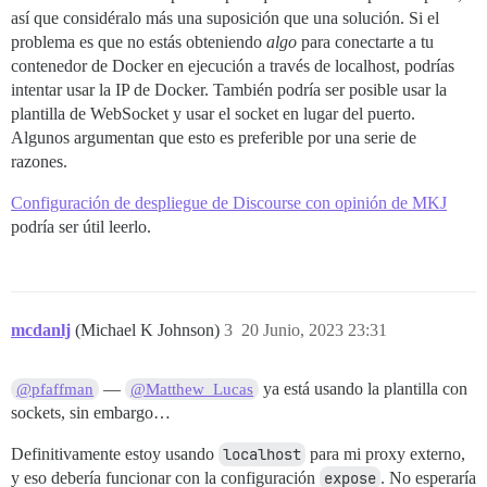
        cmd:

así que considéralo más una suposición que una solución. Si el
          - git clone https://github.com/discourse/doc
problema es que no estás obteniendo
algo
para conectarte a tu
## Cualquier comando personalizado para ejecutar desp
contenedor de Docker en ejecución a través de localhost, podrías
run:

intentar usar la IP de Docker. También podría ser posible usar la
  - exec: echo "Inicio de comandos personalizados"

plantilla de WebSocket y usar el socket en lugar del puerto.
  ## Si deseas establecer la dirección de correo elec
Algunos argumentan que esto es preferible por una serie de
  ## Después de recibir el primer correo de registro,
  #- exec: rails r "SiteSetting.notification_email='i
razones.
Configuración de despliegue de Discourse con opinión de MKJ
podría ser útil leerlo.
mcdanlj
(Michael K Johnson)
3
20 Junio, 2023 23:31
—
ya está usando la plantilla con
@pfaffman
@Matthew_Lucas
sockets, sin embargo…
Definitivamente estoy usando
localhost
para mi proxy externo,
y eso debería funcionar con la configuración
expose
. No esperaría