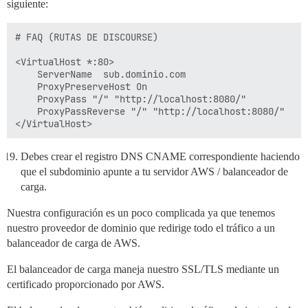
        cd: $home/plugins

siguiente:
        cmd:

          - git clone https://github.com/discourse/doc
# FAQ (RUTAS DE DISCOURSE)

## Cualquier comando personalizado para ejecutar desp
<VirtualHost *:80>

run:

  	ServerName  sub.dominio.com

  - exec: echo "Inicio de comandos personalizados"

  	ProxyPreserveHost On

  ## Si deseas establecer la dirección de correo elec
    ProxyPass "/" "http://localhost:8080/"

  ## Después de recibir el primer correo electrónico 
    ProxyPassReverse "/" "http://localhost:8080/"

  #- exec: rails r "SiteSetting.notification_email='i
Debes crear el registro DNS CNAME correspondiente haciendo
que el subdominio apunte a tu servidor AWS / balanceador de
carga.
Nuestra configuración es un poco complicada ya que tenemos
nuestro proveedor de dominio que redirige todo el tráfico a un
balanceador de carga de AWS.
El balanceador de carga maneja nuestro SSL/TLS mediante un
certificado proporcionado por AWS.