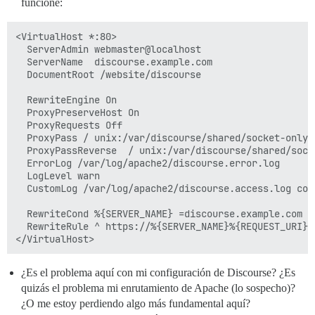
funcione:
  ## TODO: El nombre de dominio al que responderá est
  ## Obligatorio. Discourse no funcionará con una dire
  DISCOURSE_HOSTNAME: 'discourse.domain.io'

<VirtualHost *:80>

  ServerAdmin webmaster@localhost

  ## Descomenta si quieres que el contenedor se inicie
  ServerName  discourse.example.com

  ## nombre de host (-h option) que se especificó arr
  DocumentRoot /website/discourse

  #DOCKER_USE_HOSTNAME: true

  RewriteEngine On

  ## TODO: Lista de correos electrónicos separados po
  ProxyPreserveHost On

  ## en el registro inicial, ejemplo 'user1@example.c
  ProxyRequests Off

  DISCOURSE_DEVELOPER_EMAILS: 'user@domain.io'

  ProxyPass / unix:/var/discourse/shared/socket-only/
  ProxyPassReverse  / unix:/var/discourse/shared/sock
  ## TODO: El servidor de correo SMTP utilizado para 
  ErrorLog /var/log/apache2/discourse.error.log

  ## Se requieren dirección SMTP, nombre de usuario y 
  LogLevel warn

  # ADVERTENCIA: el carácter '#' en la contraseña de 
  CustomLog /var/log/apache2/discourse.access.log comb
  DISCOURSE_SMTP_ADDRESS: email-smtp.us-east-1.amazona
  DISCOURSE_SMTP_PORT: 587

  RewriteCond %{SERVER_NAME} =discourse.example.com

  DISCOURSE_SMTP_USER_NAME: ******

  RewriteRule ^ https://%{SERVER_NAME}%{REQUEST_URI} 
  DISCOURSE_SMTP_PASSWORD: ******

  #DISCOURSE_SMTP_ENABLE_START_TLS: true           # 
  #DISCOURSE_SMTP_DOMAIN: ******    # (requerido por 
¿Es el problema aquí con mi configuración de Discourse? ¿Es
  #DISCOURSE_NOTIFICATION_EMAIL: ******  # (dirección
quizás el problema mi enrutamiento de Apache (lo sospecho)?
  ## Si agregaste la plantilla de Lets Encrypt, desco
¿O me estoy perdiendo algo más fundamental aquí?
  #LETSENCRYPT_ACCOUNT_EMAIL: me@example.com
