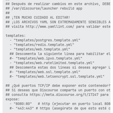
## Después de realizar cambios en este archivo, DEBES 
## /var/discourse/launcher rebuild app

##

## ¡TEN MUCHO CUIDADO AL EDITAR!

## ¡LOS ARCHIVOS YAML SON EXTREMADAMENTE SENSIBLES A 
## visita http://www.yamllint.com/ para validar este 
templates:

  - "templates/postgres.template.yml"

  - "templates/redis.template.yml"

  - "templates/web.template.yml"

  ## Descomenta la siguiente línea para habilitar el o
  #- "templates/web.ipv6.template.yml"

  - "templates/web.ratelimited.template.yml"

  ## Descomenta estas dos líneas si deseas agregar Let
  #- "templates/web.ssl.template.yml"

  #- "templates/web.letsencrypt.ssl.template.yml"

## ¿Qué puertos TCP/IP debe exponer este contenedor?

## Si deseas que Discourse comparta un puerto con otr
## consulta https://meta.discourse.org/t/17247 para ob
expose:

  - "8080:80"   # http (ejecutar en puerto local 8080
  #- "443:443" # https (asegúrate de que esto esté com