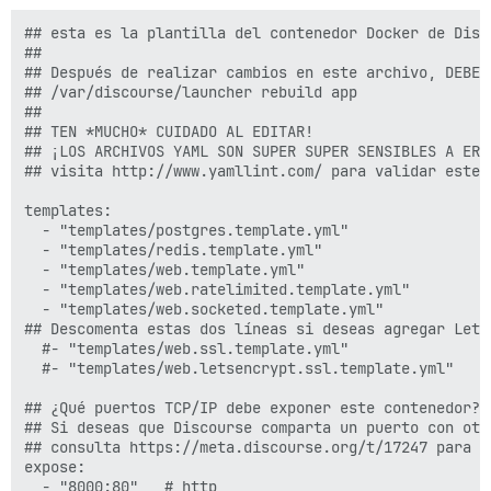
## esta es la plantilla del contenedor Docker de Disc
##

## Después de realizar cambios en este archivo, DEBES 
## /var/discourse/launcher rebuild app

##

## TEN *MUCHO* CUIDADO AL EDITAR!

## ¡LOS ARCHIVOS YAML SON SUPER SUPER SENSIBLES A ERR
## visita http://www.yamllint.com/ para validar este 
templates:

  - "templates/postgres.template.yml"

  - "templates/redis.template.yml"

  - "templates/web.template.yml"

  - "templates/web.ratelimited.template.yml"

  - "templates/web.socketed.template.yml"

## Descomenta estas dos líneas si deseas agregar Lets 
  #- "templates/web.ssl.template.yml"

  #- "templates/web.letsencrypt.ssl.template.yml"

## ¿Qué puertos TCP/IP debe exponer este contenedor?

## Si deseas que Discourse comparta un puerto con otr
## consulta https://meta.discourse.org/t/17247 para de
expose:

  - "8000:80"   # http
