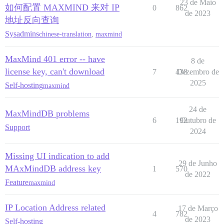
23 de Maio
如何配置 MAXMIND 来对 IP
0
862
de 2023
地址反向查询
Sysadmins
chinese-translation
,
maxmind
MaxMind 401 error -- have
8 de
license key, can't download
7
438
Dezembro de
2025
Self-hosting
maxmind
24 de
MaxMindDB problems
6
192
Outubro de
Support
2024
Missing UI indication to add
29 de Junho
MAxMindDB address key
1
570
de 2022
Feature
maxmind
IP Location Address related
17 de Março
4
782
de 2023
Self-hosting