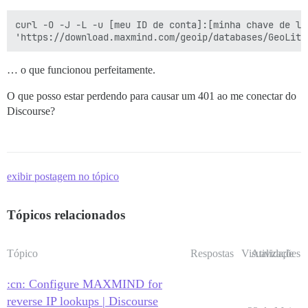
curl -O -J -L -u [meu ID de conta]:[minha chave de lic
… o que funcionou perfeitamente.
O que posso estar perdendo para causar um 401 ao me conectar do
Discourse?
exibir postagem no tópico
Tópicos relacionados
Tópico
Respostas
Visualizações
Atividade
:cn: Configure MAXMIND for
reverse IP lookups | Discourse