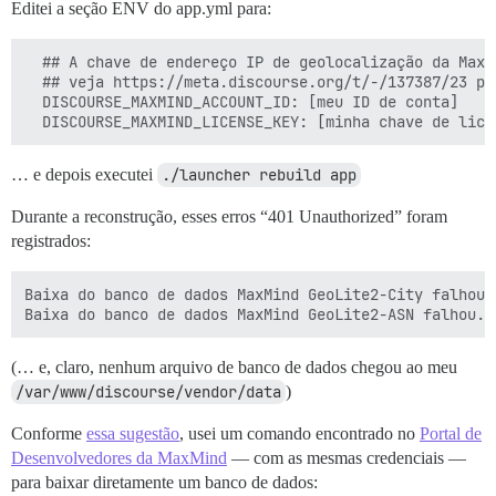
Editei a seção ENV do app.yml para:
  ## A chave de endereço IP de geolocalização da MaxM
  ## veja https://meta.discourse.org/t/-/137387/23 par
  DISCOURSE_MAXMIND_ACCOUNT_ID: [meu ID de conta]

… e depois executei
./launcher rebuild app
Durante a reconstrução, esses erros “401 Unauthorized” foram
registrados:
Baixa do banco de dados MaxMind GeoLite2-City falhou.
(… e, claro, nenhum arquivo de banco de dados chegou ao meu
/var/www/discourse/vendor/data
)
Conforme
essa sugestão
, usei um comando encontrado no
Portal de
Desenvolvedores da MaxMind
— com as mesmas credenciais —
para baixar diretamente um banco de dados: