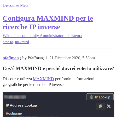
Discourse Meta
Configura MAXMIND per le
ricerche IP inverse
Wiki della community
Amministratori di sistema
,
how-to
maxmind
pfaffman
(Jay Pfaffman)
1
21 Dicembre 2020, 5:58pm
Cos’è MAXMIND e perché dovrei volerlo utilizzare?
Discourse utilizza
MAXMIND
per fornire informazioni
geografiche per le ricerche IP inverse.