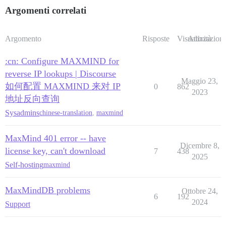
Argomenti correlati
Argomento
Risposte
Visualizzazioni
Attività
:cn: Configure MAXMIND for
reverse IP lookups | Discourse
Maggio 23,
如何配置 MAXMIND 来对 IP
0
862
2023
地址反向查询
Sysadmins
chinese-translation
,
maxmind
MaxMind 401 error -- have
Dicembre 8,
license key, can't download
7
438
2025
Self-hosting
maxmind
MaxMindDB problems
Ottobre 24,
6
192
2024
Support