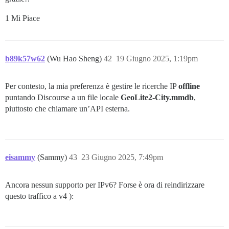
1 Mi Piace
b89k57w62
(Wu Hao Sheng)
42
19 Giugno 2025, 1:19pm
Per contesto, la mia preferenza è gestire le ricerche IP
offline
puntando Discourse a un file locale
GeoLite2-City.mmdb
,
piuttosto che chiamare un’API esterna.
eisammy
(Sammy)
43
23 Giugno 2025, 7:49pm
Ancora nessun supporto per IPv6? Forse è ora di reindirizzare
questo traffico a v4 ):