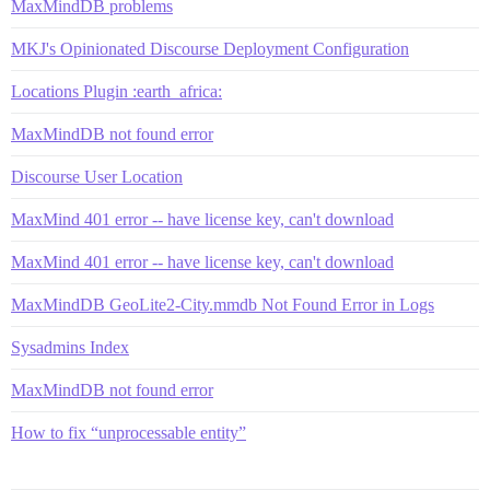
MaxMindDB problems
MKJ's Opinionated Discourse Deployment Configuration
Locations Plugin :earth_africa:
MaxMindDB not found error
Discourse User Location
MaxMind 401 error -- have license key, can't download
MaxMind 401 error -- have license key, can't download
MaxMindDB GeoLite2-City.mmdb Not Found Error in Logs
Sysadmins Index
MaxMindDB not found error
How to fix “unprocessable entity”