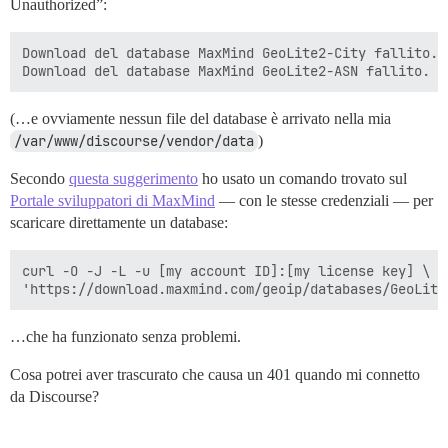
Unauthorized”:
Download del database MaxMind GeoLite2-City fallito. 
(…e ovviamente nessun file del database è arrivato nella mia
/var/www/discourse/vendor/data
)
Secondo
questa suggerimento
ho usato un comando trovato sul
Portale sviluppatori di MaxMind
— con le stesse credenziali — per
scaricare direttamente un database:
curl -O -J -L -u [my account ID]:[my license key] \

…che ha funzionato senza problemi.
Cosa potrei aver trascurato che causa un 401 quando mi connetto
da Discourse?