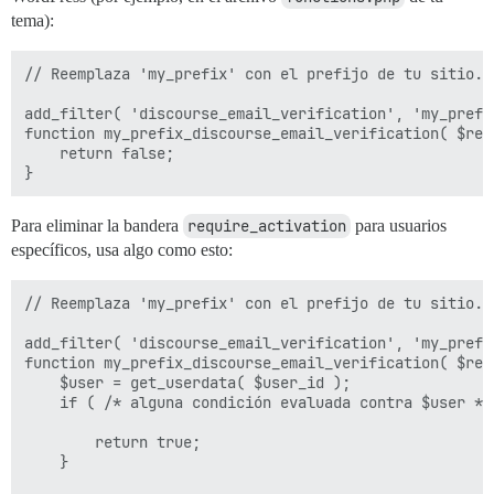
tema):
// Reemplaza 'my_prefix' con el prefijo de tu sitio.

add_filter( 'discourse_email_verification', 'my_prefi
function my_prefix_discourse_email_verification( $req
    return false;

Para eliminar la bandera
require_activation
para usuarios
específicos, usa algo como esto:
// Reemplaza 'my_prefix' con el prefijo de tu sitio.

add_filter( 'discourse_email_verification', 'my_prefi
function my_prefix_discourse_email_verification( $req
    $user = get_userdata( $user_id );

    if ( /* alguna condición evaluada contra $user */ 
        return true;

    }
