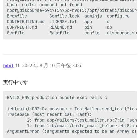
bash: rails: command not found

root@discourse-69c7f5475c-h9qf5:/opt/bitnami/discourse
Brewfile         Gemfile.lock  adminjs  config.ru    
CONTRIBUTING.md  LICENSE.txt   app      d            
COPYRIGHT.md     README.md     bin      db           
tobi1
11
2022 年 8 月 10 日午後 3:06
実行中です
RAILS_ENV=production bundle exec rails c

irb(main):002:0> message = TestMailer.send_test("test@
Traceback (most recent call last):

        2: from app/mailers/test_mailer.rb:7:in `send_
        1: from lib/email/build_email_helper.rb:8:in `