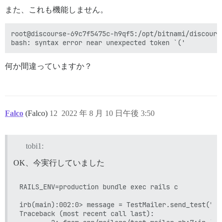
また、これも機能しません。
root@discourse-69c7f5475c-h9qf5:/opt/bitnami/discours
何か間違っていますか？
Falco
(Falco)
12
2022 年 8 月 10 日午後 3:50
tobi1:
OK、今実行していました
RAILS_ENV=production bundle exec rails c

irb(main):002:0> message = TestMailer.send_test("te
Traceback (most recent call last):
