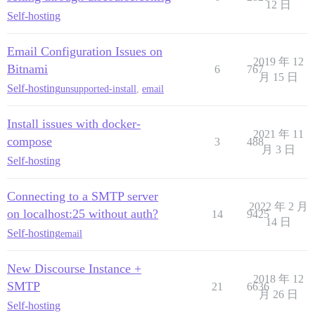
12 日
Self-hosting
Email Configuration Issues on
2019 年 12
Bitnami
6
767
月 15 日
Self-hosting
unsupported-install
,
email
Install issues with docker-
2021 年 11
compose
3
488
月 3 日
Self-hosting
Connecting to a SMTP server
2022 年 2 月
on localhost:25 without auth?
14
9425
14 日
Self-hosting
email
New Discourse Instance +
2018 年 12
SMTP
21
6636
月 26 日
Self-hosting