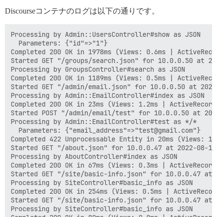
Discourseコンテナのログは以下の通りです。
Processing by Admin::UsersController#show as JSON

  Parameters: {"id"=>"1"}

Completed 200 OK in 1978ms (Views: 0.6ms | ActiveReco
Started GET "/groups/search.json" for 10.0.0.50 at 20
Processing by GroupsController#search as JSON

Completed 200 OK in 1189ms (Views: 0.5ms | ActiveReco
Started GET "/admin/email.json" for 10.0.0.50 at 2022
Processing by Admin::EmailController#index as JSON

Completed 200 OK in 23ms (Views: 1.2ms | ActiveRecord
Started POST "/admin/email/test" for 10.0.0.50 at 202
Processing by Admin::EmailController#test as */*

  Parameters: {"email_address"=>"test@gmail.com"}

Completed 422 Unprocessable Entity in 20ms (Views: 1.
Started GET "/about.json" for 10.0.0.47 at 2022-08-10 
Processing by AboutController#index as JSON

Completed 200 OK in 67ms (Views: 0.3ms | ActiveRecord
Started GET "/site/basic-info.json" for 10.0.0.47 at 
Processing by SiteController#basic_info as JSON

Completed 200 OK in 254ms (Views: 0.5ms | ActiveRecor
Started GET "/site/basic-info.json" for 10.0.0.47 at 
Processing by SiteController#basic_info as JSON
