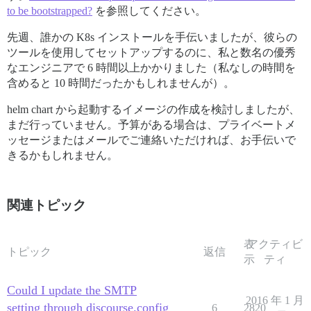
to be bootstrapped?
を参照してください。
先週、誰かの K8s インストールを手伝いましたが、彼らの
ツールを使用してセットアップするのに、私と数名の優秀
なエンジニアで 6 時間以上かかりました（私なしの時間を
含めると 10 時間だったかもしれませんが）。
helm chart から起動するイメージの作成を検討しましたが、
まだ行っていません。予算がある場合は、プライベートメ
ッセージまたはメールでご連絡いただければ、お手伝いで
きるかもしれません。
関連トピック
表
アクティビ
トピック
返信
示
ティ
Could I update the SMTP
2016 年 1 月
setting through discourse.config
6
2820