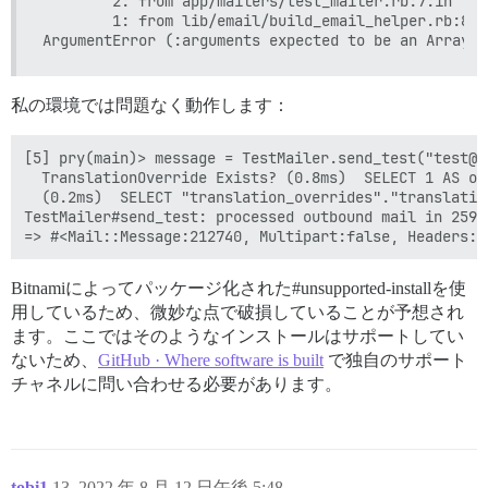
        2: from app/mailers/test_mailer.rb:7:in `se
        1: from lib/email/build_email_helper.rb:8:i
私の環境では問題なく動作します：
[5] pry(main)> message = TestMailer.send_test("test@gm
  TranslationOverride Exists? (0.8ms)  SELECT 1 AS on
  (0.2ms)  SELECT "translation_overrides"."translatio
TestMailer#send_test: processed outbound mail in 259.9
Bitnamiによってパッケージ化された#unsupported-installを使
用しているため、微妙な点で破損していることが予想され
ます。ここではそのようなインストールはサポートしてい
ないため、
GitHub · Where software is built
で独自のサポート
チャネルに問い合わせる必要があります。
tobi1
13
2022 年 8 月 12 日午後 5:48