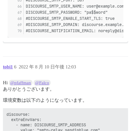
#DISCOURSE_SMTP_PORT: 587
DISCOURSE_SMTP_USER_NAME: user@example.com
DISCOURSE_SMTP_PASSWORD: "pa$$word"
#DISCOURSE_SMTP_ENABLE_START_TLS: true       
#DISCOURSE_SMTP_DOMAIN: discourse.example.com
#DISCOURSE_NOTIFICATION_EMAIL: noreply@discou
tobi1
6
2022 年 8 月 10 日午後 12:03
Hi
@pfaffman
@Falco
ありがとうございます。
環境変数は以下のようになっています。
discourse:

  extraEnvVars:

    - name: DISCOURSE_SMTP_ADDRESS

      value: "smtp-relay.sendinblue.com"
