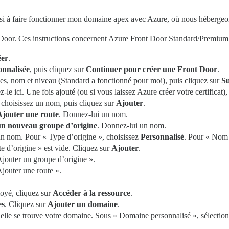
ussi à faire fonctionner mon domaine apex avec Azure, où nous héberge
t Door. Ces instructions concernent Azure Front Door Standard/Premium,
éer
.
onnalisée
, puis cliquez sur
Continuer pour créer une Front Door
.
s, nom et niveau (Standard a fonctionné pour moi), puis cliquez sur
Su
z-le ici. Une fois ajouté (ou si vous laissez Azure créer votre certificat)
 choisissez un nom, puis cliquez sur
Ajouter
.
Ajouter une route
. Donnez-lui un nom.
un nouveau groupe d’origine
. Donnez-lui un nom.
un nom. Pour « Type d’origine », choisissez
Personnalisé
. Pour « Nom 
e d’origine » est vide. Cliquez sur
Ajouter
.
Ajouter un groupe d’origine ».
Ajouter une route ».
oyé, cliquez sur
Accéder à la ressource
.
es
. Cliquez sur
Ajouter un domaine
.
elle se trouve votre domaine. Sous « Domaine personnalisé », sélectio