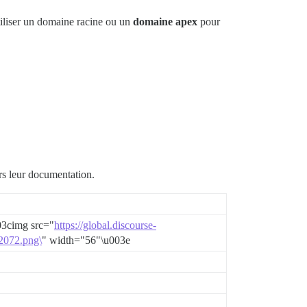
tiliser un domaine racine ou un
domaine apex
pour
rs leur documentation.
03cimg src="
https://global.discourse-
2072.png\
" width="56"\u003e