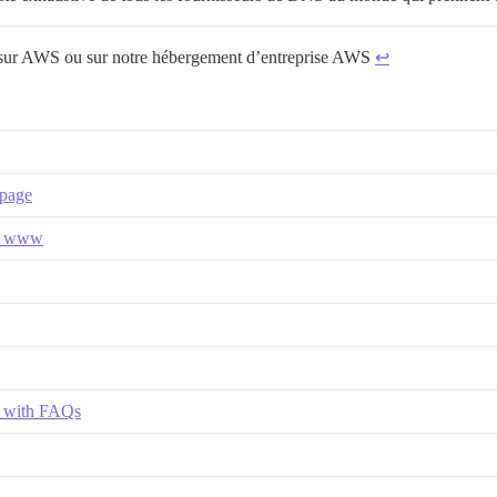
gé sur AWS ou sur notre hébergement d’entreprise AWS
↩︎
 page
se www
ss with FAQs