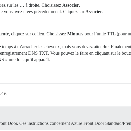
uez sur les
…
à droite. Choisissez
Associer
.
 que vous avez créés précédemment. Cliquez sur
Associer
.
tente
, cliquez sur ce lien. Choisissez
Minutes
pour l’unité TTL (pour un
emps à m’arracher les cheveux, mais vous devez attendre. Finalement, v
 l’enregistrement DNS TXT. Vous pouvez le faire en cliquant sur le bou
S » une fois qu’il apparaît.
6:16
Front Door. Ces instructions concernent Azure Front Door Standard/Pre