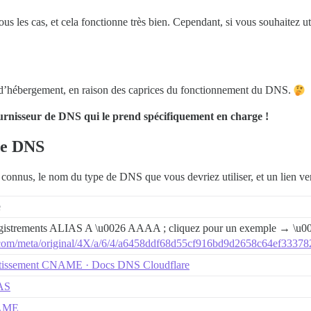
s les cas, et cela fonctionne très bien. Cependant, si vous souhaitez u
o d’hébergement, en raison des caprices du fonctionnement du DNS.
ournisseur de DNS qui le prend spécifiquement en charge !
de DNS
 connus, le nom du type de DNS que vous devriez utiliser, et un lien ve
e
gistrements ALIAS A \u0026 AAAA ; cliquez pour un exemple → \u0
com/meta/original/4X/a/6/4/a6458ddf68d55cf916bd9d2658c64ef33378
tissement CNAME · Docs DNS Cloudflare
AS
AME