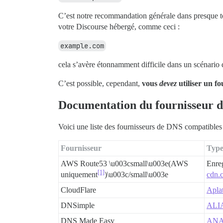
C’est notre recommandation générale dans presque tou
votre Discourse hébergé, comme ceci :
example.com
cela s’avère étonnamment difficile dans un scénari
C’est possible, cependant,
vous
devez
utiliser un f
Documentation du fournisseur 
Voici une liste des fournisseurs de DNS compatibles
Fournisseur
Typ
AWS Route53 \u003csmall\u003e(AWS
Enre
[1]
uniquement
)\u003c/small\u003e
cdn.
CloudFlare
Apla
DNSimple
ALI
DNS Made Easy
AN