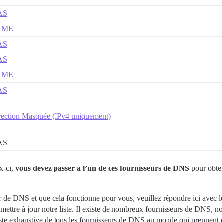
AS
AME
AS
AS
AME
AS
rection Masquée (IPv4 uniquement)
AS
x-ci,
vous devez passer à l’un de ces fournisseurs de DNS
pour obte
ur de DNS et que cela fonctionne pour vous, veuillez répondre ici avec 
mettre à jour notre liste. Il existe de nombreux fournisseurs de DNS, no
 liste exhaustive de tous les fournisseurs de DNS au monde qui prennent 