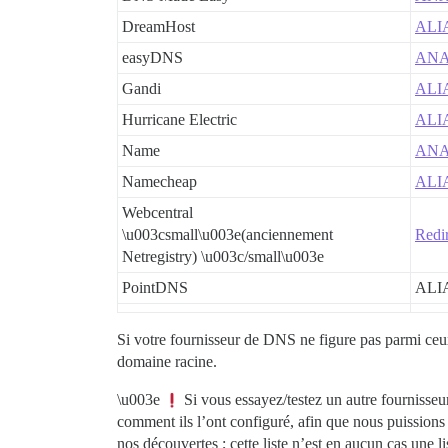
DreamHost
ALI
easyDNS
AN
Gandi
ALI
Hurricane Electric
ALI
Name
AN
Namecheap
ALI
Webcentral
\u003csmall\u003e(anciennement
Redi
Netregistry) \u003c/small\u003e
PointDNS
ALI
Si votre fournisseur de DNS ne figure pas parmi ceu
domaine racine.
\u003e
Si vous essayez/testez un autre fournisse
comment ils l’ont configuré, afin que nous puissions 
nos découvertes ; cette liste n’est en aucun cas une