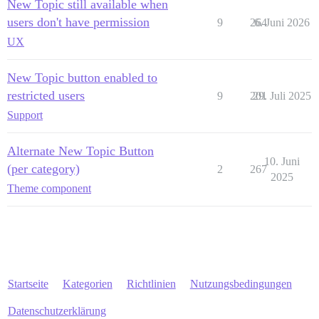
New Topic still available when
users don't have permission
9
264
6. Juni 2026
UX
New Topic button enabled to
restricted users
9
201
29. Juli 2025
Support
Alternate New Topic Button
10. Juni
(per category)
2
267
2025
Theme component
Startseite
Kategorien
Richtlinien
Nutzungsbedingungen
Datenschutzerklärung