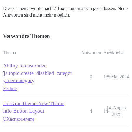
Dieses Thema wurde nach 7 Tagen automatisch geschlossen. Neue
Antworten sind nicht mehr möglich.
Verwandte Themen
Thema
Antworten
Aufrufe
Aktivität
Ability to customize
'js.topic.create_disabled_categor
0
135
10. Mai 2024
y' per category
Feature
Horizon Theme New Theme
14. August
Info Button Layout
4
144
2025
UX
horizon-theme