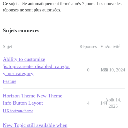
Ce sujet a été automatiquement fermé après 7 jours. Les nouvelles
réponses ne sont plus autorisées.
Sujets connexes
Sujet
Réponses
Vues
Activité
Ability to customize
'js.topic.create_disabled_categor
0
135
Mai 10, 2024
y' per category
Feature
Horizon Theme New Theme
Août 14,
Info Button Layout
4
144
2025
UX
horizon-theme
New Topic still available when