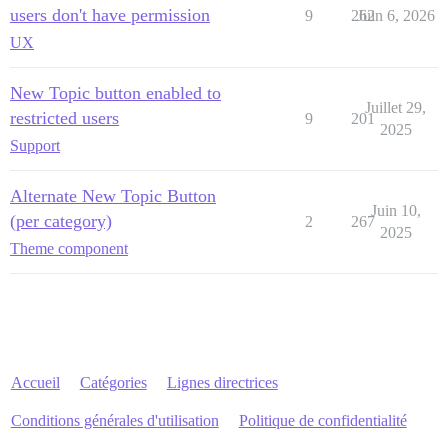
users don't have permission
9
262
Juin 6, 2026
UX
New Topic button enabled to
Juillet 29,
restricted users
9
201
2025
Support
Alternate New Topic Button
Juin 10,
(per category)
2
267
2025
Theme component
Accueil
Catégories
Lignes directrices
Conditions générales d'utilisation
Politique de confidentialité