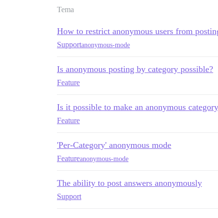
Tema
How to restrict anonymous users from posting
Support
anonymous-mode
Is anonymous posting by category possible?
Feature
Is it possible to make an anonymous categor
Feature
'Per-Category' anonymous mode
Feature
anonymous-mode
The ability to post answers anonymously
Support