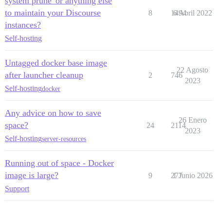
system prune' or anything else
to maintain your Discourse
8
1494
6 Abril 2022
instances?
Self-hosting
Untagged docker base image
22 Agosto
after launcher cleanup
2
746
2023
Self-hosting
docker
Any advice on how to save
26 Enero
space?
24
2114
2023
Self-hosting
server-resources
Running out of space - Docker
image is large?
9
277
1 Junio 2026
Support