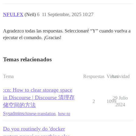
NFULFX
(Neil)
6
11 Septiembre, 2025 10:27
Agradezco todas las respuestas. Seleccionaré “Y” cuando vuelva a
ejecutar el comando. ¡Gracias!
Temas relacionados
Tema
Respuestas
Vistas
Actividad
:cn: How to clear storage space
in Discourse | Discourse 清理存
29 Julio
2
1099
储空间的方法
2024
Sysadmins
chinese-translation
,
how-to
Do you routinely do 'docker