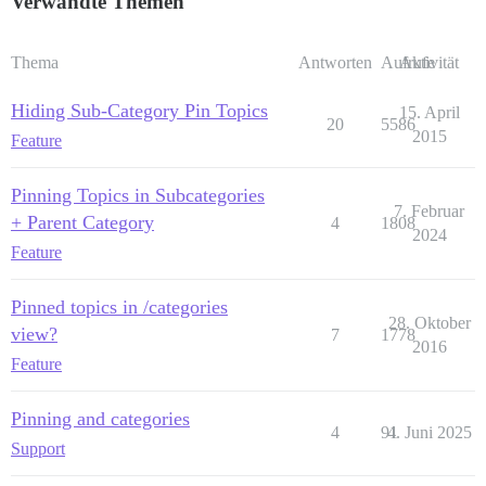
Verwandte Themen
Thema
Antworten
Aufrufe
Aktivität
Hiding Sub-Category Pin Topics
15. April
20
5586
2015
Feature
Pinning Topics in Subcategories
7. Februar
+ Parent Category
4
1808
2024
Feature
Pinned topics in /categories
28. Oktober
view?
7
1778
2016
Feature
Pinning and categories
4
91
4. Juni 2025
Support