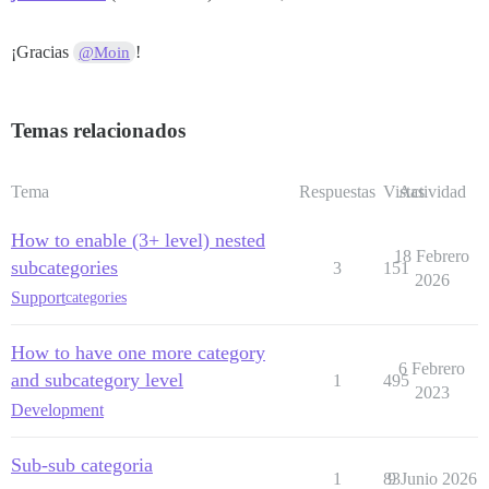
¡Gracias
!
@Moin
Temas relacionados
Tema
Respuestas
Vistas
Actividad
How to enable (3+ level) nested
18 Febrero
subcategories
3
151
2026
Support
categories
How to have one more category
6 Febrero
and subcategory level
1
495
2023
Development
Sub-sub categoria
1
83
9 Junio 2026