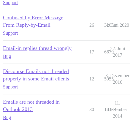
Support
Confused by Error Message
From Reply-by-Email
26
3205
4. Juni 2020
Support
Email-in replies thread wrongly
22. Juni
17
6679
2017
Bug
Discourse Emails not threaded
3. Dezember
properly in some Email clients
12
5055
2016
Support
Emails are not threaded in
11.
Outlook 2013
30
14789
Dezember
2014
Bug