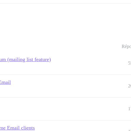
Répo
um (mailing list feature)
5
Email
2
1
me Email clients