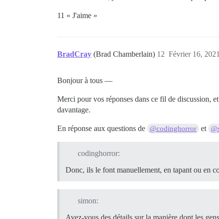
11 « J'aime »
BradCray
(Brad Chamberlain)
12
Février 16, 2021
Bonjour à tous —
Merci pour vos réponses dans ce fil de discussion, et
davantage.
En réponse aux questions de
et
@codinghorror
@
codinghorror:
Donc, ils le font manuellement, en tapant ou en 
simon:
Avez-vous des détails sur la manière dont les gens 