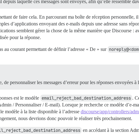
l depuis laquelle ces messages sont envoyés, afin qu’elle ressemble da
ttant de faire cela. En parcourant ma boîte de réception personnelle, i
ples d’applications envoyant des e-mails depuis une adresse sans répon
lications semblent gérer la chose de la même manière que Discourse : a
lisée pour la réponse.
pas au courant permettant de définir l’adresse « De » sur
noreply@<dom
, de personnaliser les messages d’erreur pour les réponses envoyées à l
éponses est le modèle
email_reject_bad_destination_address
. C
Admin / Personnaliser / E-mail). Lorsque je recherche ce modèle d’e-mail
 le modèle à la liste disponible à l’adresse
discourse/app/controllers/adm
changement, nous devrions donc pouvoir le réaliser très prochainement.
il_reject_bad_destination_address
en accédant à la section Admin