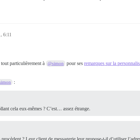
, 6:11
 tout particulièrement à
pour ses
remarques sur la personnalis
@simon
:
simon
collant cela eux-mêmes ? C’est… assez étrange.
procèdent ? Leur client de messagerie leur propose-t-il d’utiliser l’adre