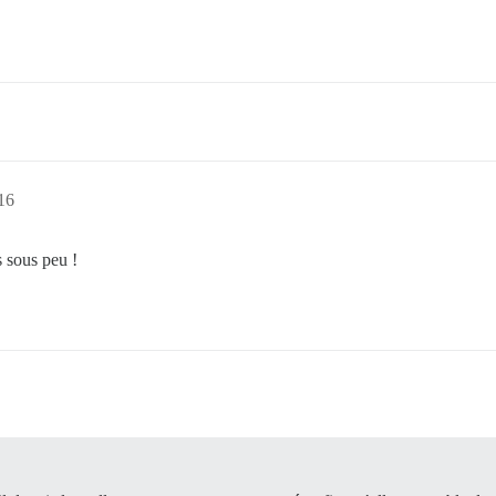
:16
 sous peu !