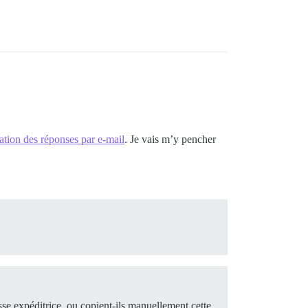
ation des réponses par e-mail
. Je vais m’y pencher
sse expéditrice, ou copient-ils manuellement cette