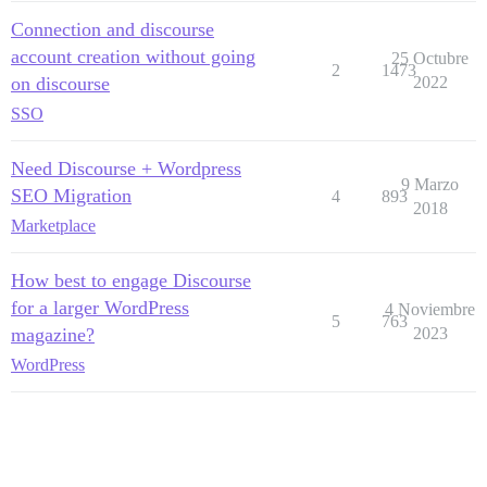
Connection and discourse
account creation without going
25 Octubre
2
1473
on discourse
2022
SSO
Need Discourse + Wordpress
9 Marzo
SEO Migration
4
893
2018
Marketplace
How best to engage Discourse
for a larger WordPress
4 Noviembre
5
763
magazine?
2023
WordPress