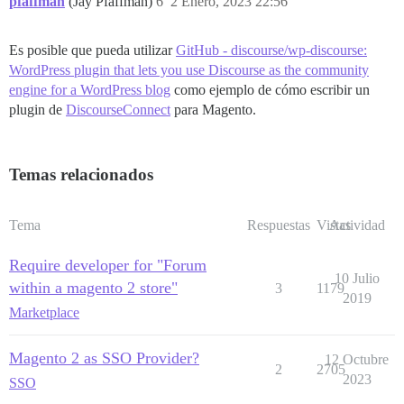
pfaffman
(Jay Pfaffman)
6
2 Enero, 2023 22:56
Es posible que pueda utilizar
GitHub - discourse/wp-discourse:
WordPress plugin that lets you use Discourse as the community
engine for a WordPress blog
como ejemplo de cómo escribir un
plugin de
DiscourseConnect
para Magento.
Temas relacionados
Tema
Respuestas
Vistas
Actividad
Require developer for "Forum
10 Julio
within a magento 2 store"
3
1179
2019
Marketplace
Magento 2 as SSO Provider?
12 Octubre
2
2705
2023
SSO