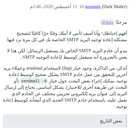
(Dark Matter)
neounix
10
12 أغسطس 2020، 2:46م
مرحبًا
@Anv
أفهم إحباطك؛ وأنا آسف لأنني لا أملك وقتًا حرًا كافيًا لتصحيح
مشكلة إعادة توجيه البريد SMTP الخاصة بك في كل مرة ترد فيها.
يبدو أن خادم البريد SMTP الخاص بك يستقبل الرسائل؛ لكن هذا لا
يعني بالضرورة أنه سيعمل كوسيط لإعادة التوجيه SMTP.
أتذكر، من الذاكرة، وجود خيار (flag) لاستخدام sendmail وعملاء بريد
آخرين للتحقق من عمل خادم SMTP بشكل صحيح كوسيط إعادة
توجيه. يمكنك إجراء بعض البحث حول خيار
sendmail -G
(أو
البحث عن طريقة أخرى للاختبار). بشكل أساسي، تحتاج إلى إرسال
البريد إلى عنوان بريد إلكتروني تجريبي مختلف عن الخادم الذي
تعمل عليه، باستخدام خادم SMTP الجديد الذي أنشأته كوسيط إعادة
توجيه.
بعض التاريخ