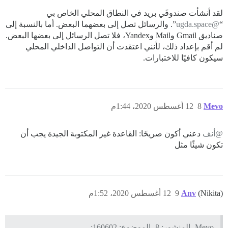
لقد أنشأت صندوقَي بريد في النطاق المحلي الخاص بي
“
@ugda.space
”. والرسائل تصل إلى بعضهما البعض. أما بالنسبة إلى
صناديق Gmail وMail وYandex، فلا تصل الرسائل إلى بعضها البعض.
لم أقم بإعداد ذلك، لأنني اعتقدت أن التواصل الداخلي المحلي
سيكون كافيًا للاختبارات.
Mevo
8
12 أغسطس 2020، 1:44م
@أنف
دعني أكون صريحًا: القاعدة غير المكتوبة الجيدة يجب أن
تكون شيئًا مثل
(Nikita)
Anv
9
12 أغسطس 2020، 1:52م
Mevo، المنشور: 8، الموضوع: 160602: