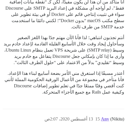
أنا متأكد من أن هذا لن يكون مفيدًا، لكن كـ “نقطة بيانات إضافية
فقط”، لم أواجه أي مشكلة في إعداد البريد SMTP على Discourse
سواء في تثبيت إنتاجي قائم على Docker أو في بيئة تطوير على
سطح مكتب macOS “بدون Docker”؛ لكنني دائمًا ما استخدمت
خدمة SMTP من طرف ثالث.
أنتم تجذبون انتباهي؛ لذا فأنا الآن مهتم جدًا بهذا اللغز الصغير
وسأحاول إيجاد وقت خلال الأسابيع القليلة القادمة لإعداد خادم بريد
وسيط (SMTP relay) على شريحة VPS تعمل بنظام Ubuntu Linux،
وأرى ما إذا كان بإمكاني جعل Discourse يتفاعل مع خادم بريد
وسيط “تقليدي” بدلاً من الاعتماد على “حلول الطرف الثالث”.
أعتذر مسبقًا إذا استغرق مني الأمر بضعة أسابيع لبناء هذا الإعداد.
فأنا متأخر في مجموعة من الأعمال الورقية الحكومية المملة لأنني
كنت أقضي وقتًا ممتعًا جدًا في تعلم تطوير إضافات Discourse
وكيفية عمل Rails مع جميع الأجزاء المتحركة.
(Nikita)
Anv
15
13 أغسطس 2020، 2:07ص