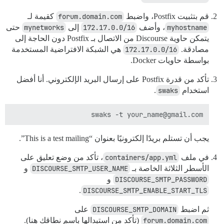
قم بتثبيت Postfix، واضبط
forum.domain.com
كقيمة لـ
myhostname
، وأضف
172.17.0.0/16
إلى
mynetworks
حتى
يتمكن حاوية Discourse من الاتصال بـ Postfix دون الحاجة إلى
مصادقة.
172.17.0.0/16
هي الشبكة الافتراضية المستخدمة
بواسطة حاويات Docker.
تأكد من قدرة Postfix على إرسال البريد الإلكتروني. أنا أفضل
استخدام
swaks
.
swaks -t your_name@gmail.com

يجب أن تستلم بريدًا إلكترونيًا بعنوان “This is a test mailing”.
في ملف
containers/app.yml
، تأكد من وضع تعليق على
الأسطر الثلاثة الخاصة بـ
DISCOURSE_SMTP_USER_NAME
و
DISCOURSE_SMTP_PASSWORD
و
.
DISCOURSE_SMTP_ENABLE_START_TLS
ثم اضبط
DISCOURSE_SMTP_DOMAIN
على
forum.domain.com
(تأكد من استبدالها باسم نطاقك هنا).