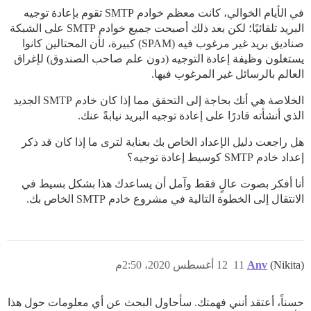
في الأيام الخوالي، كانت معظم خوادم SMTP تقوم بإعادة توجيه
البريد تلقائيًا؛ لكن بعد ذلك أصبحت جميع خوادم SMTP على الشبكة
صناديق بريد غير مرغوب فيه (SPAM) كبيرة، لأن المحتالين كانوا
يستغلون وظيفة إعادة التوجيه (دون علم صاحب الصندوق) لإغراق
العالم بالرسائل غير المرغوب فيها.
الخلاصة هي أنك بحاجة إلى التحقق مما إذا كان خادم SMTP الجديد
الذي أنشأته قادرًا على إعادة توجيه البريد نيابةً عنك.
هل راجعت دليل الإعداد الخاص بك بعناية لترى ما إذا كان قد ذكر
إعداد خادم SMTP كوسيط إعادة توجيه؟
أنا أفكر بصوت عالٍ فقط وآمل أن يساعدك هذا بشكل بسيط في
الانتقال إلى الخطوة التالية في مشروع خادم SMTP الخاص بك.
(Nikita)
Anv
11
12 أغسطس 2020، 2:50م
حسناً، أعتقد أنني فهمتك. سأحاول البحث عن أي معلومات حول هذا