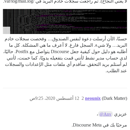
لا يعني النجاح). ثم راجعت سجلات خادم البريد في /var/log/mail.log.
حسنًا، الآن أرسلت دعوة لنفس الصندوق… وفحصت سجلات خادم
البريد… ولا شيء. السجل فارغ. لا أعرف ما هي المشكلة. كل ما
أطلبه هو دليل حول كيفية جعل Discourse يتواصل مع Postfix. حاليًا،
لدي حساب مدير نشط لأنني قمت بتفعيله يدويًا، كما خمنت، لأنني
لم أستلم بريد التحقق. سأقدم أي ملفات مثل الإعدادات والسجلات
عند الطلب.
(Dark Matter)
neounix
2
12 أغسطس 2020، 9:25ص
عزيزي
،
@Anv
مرحبًا بك في Discourse Meta.