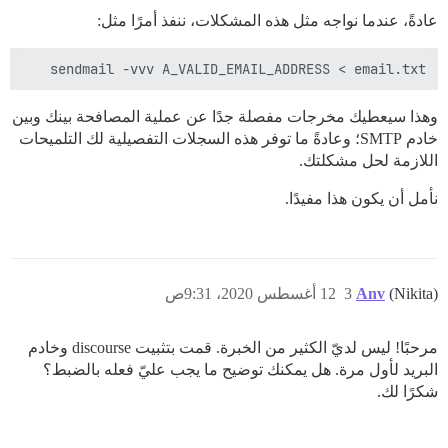
عادةً، عندما نواجه مثل هذه المشكلات، ننفذ أمرًا مثل:
sendmail -vvv A_VALID_EMAIL_ADDRESS < email.txt

وهذا سيعطيك مخرجات مفصلة جدًا عن عملية المصافحة بينك وبين
خادم SMTP؛ وعادةً ما توفر هذه السجلات التفصيلية لك التلميحات
اللازمة لحل مشكلتك.
نأمل أن يكون هذا مفيدًا.
(Nikita)
Anv
3
12 أغسطس 2020، 9:31ص
مرحبًا! ليس لديّ الكثير من الخبرة. قمت بتثبيت discourse وخادم
البريد لأول مرة. هل يمكنك توضيح ما يجب عليّ فعله بالضبط؟
شكرًا لك.