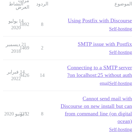
مرات
الموضوع
الردود
النشاط
العرض
Using Postfix with Discourse
14 يوليو
1892
8
2020
Self-hosting
SMTP issue with Postfix
21 ديسمبر
1469
2
2018
Self-hosting
Connecting to a SMTP server
14 فبراير
on localhost:25 without auth?
9426
14
2022
Self-hosting
email
Cannot send mail with
Discourse on new install but can
from command line (on digital
8
1 يونيو 2020
2352
ocean)
Self-hosting