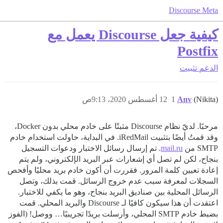
Discourse Meta
كيفية جعل Discourse يعمل مع
Postfix
الدعم
تثبيت
(Nikita)
Anv
1
12 أغسطس 2020، 9:13ص
مرحبًا. لديّ نظام Discourse مثبتًا على خادم محلي بدون Docker،
وقد قمتُ أيضًا بتثبيت iRedMail. في البداية، حاولت استخدام خادم
SMTP من
mail.ru
. تم إرسال رسائل الاختبار ودعوات التسجيل
بنجاح، لكن لم تصل أي إشعارات عبر البريد الإلكتروني، ولم يتم
إعادة تعيين كلمة المرور. فقررت أن أكون خادم بريد محليًا وأفحص
السجلات لمعرفة سبب عدم خروج الرسائل. قمت بذلك، وتصل
الرسائل المحلية بين صناديق البريد بنجاح، وهو ما يكفي للاختبار.
اعتقدت أن هذا سيكون كافيًا لـ Discourse والبريد المحلي. قمت
بضبط خادم SMTP المحلي، وأرسلت بريدًا تجريبيًا… ووصل! (الفوز