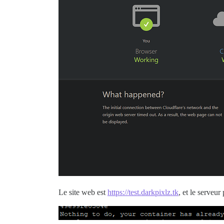
Le site web est
https://test.darkpixlz.tk
, et le serveur