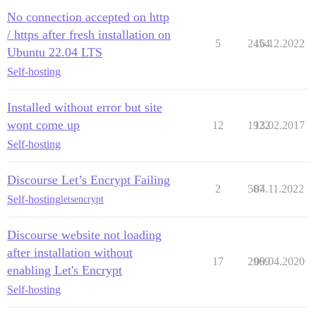
No connection accepted on http
/ https after fresh installation on
5
2454
16.12.2022
Ubuntu 22.04 LTS
Self-hosting
Installed without error but site
wont come up
12
1922
13.02.2017
Self-hosting
Discourse Let’s Encrypt Failing
2
587
04.11.2022
Self-hosting
letsencrypt
Discourse website not loading
after installation without
17
2969
09.04.2020
enabling Let's Encrypt
Self-hosting