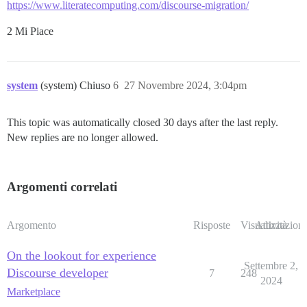
https://www.literatecomputing.com/discourse-migration/
2 Mi Piace
system
(system) Chiuso
6
27 Novembre 2024, 3:04pm
This topic was automatically closed 30 days after the last reply.
New replies are no longer allowed.
Argomenti correlati
Argomento
Risposte
Visualizzazioni
Attività
On the lookout for experience
Settembre 2,
Discourse developer
7
248
2024
Marketplace