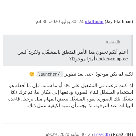
(Jay Pfaffman)
pfaffman
24
30 يوليو 2020، 4:36م
rosscdh:
أعلم أنكم تحبون هذا الأمر المتعلق بالمشغّل، ولكن: أليس
docker-compose أمرًا موجودًا؟
لكنه لم يكن موجودًا حتى بعد تطوير
./launcher
.
إذا كنت ترغب في التشغيل على k8s أو ما شابه، فإن ما أفعله هو
استخدام المشغّل لبناء الصورة ودفعها إلى مكان ما، ثم ترك k8s
يشغّل تلك الصورة. يقوم المشغّل ببعض المهام مثل ترحيل قاعدة
البيانات عند الترقية، لذا يجب أن تنتبه لكيفية عمل ذلك.
(RossCdH)
rosscdh
25
30 يوليو 2020، 9:29م