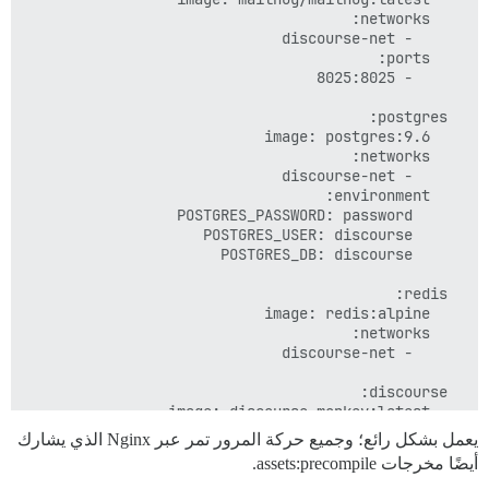
يعمل بشكل رائع؛ وجميع حركة المرور تمر عبر Nginx الذي يشارك
أيضًا مخرجات assets:precompile.