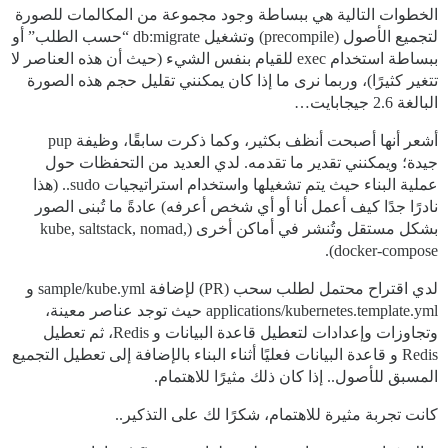
الخطوات التالية هي ببساطة وجود مجموعة من المكالمات للصورة
لتجميع الأصول (precompile) وتشغيل db:migrate “حسب الطلب” أو
ببساطة استخدام exec للقيام بنفس الشيء (حيث أن هذه العناصر لا
تتغير كثيرًا)، وربما نرى ما إذا كان يمكنني تقليل حجم هذه الصورة
البالغة 2.6 جيجابايت…
أشعر أنها أصبحت أنظف بكثير، وكما ذكرت سابقًا، وظيفة pup
جيدة؛ ويمكنني تقدير ما تقدمه. لدي العديد من التحفظات حول
عملية البناء حيث يتم تشغيلها واستخدام استراتيجيات sudo.. (هذا
نادرًا جدًا كيف أعمل أنا أو أي شخص أعرفه) عادةً ما تُبنى الصور
بشكل مستقل وتُنشر في أماكن أخرى (kube, saltstack, nomad,
docker-compose).
لدي اقتراح محتمل لطلب سحب (PR) لإضافة sample/kube.yml و
applications/kubernetes.template.yml حيث توجد عناصر معينة،
وتجاوزات وإعدادات لتعطيل قاعدة البيانات و Redis، ثم تعطيل
Redis و قاعدة البيانات فعليًا أثناء البناء بالإضافة إلى تعطيل التجميع
المسبق للأصول.. إذا كان ذلك مثيرًا للاهتمام.
كانت تجربة مثيرة للاهتمام، شكرًا لك على التذكير..