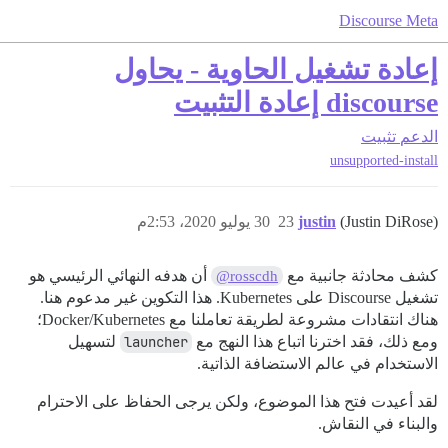
Discourse Meta
إعادة تشغيل الحاوية - يحاول
discourse إعادة التثبيت
الدعم
تثبيت
unsupported-install
(Justin DiRose)
justin
23
30 يوليو 2020، 2:53م
كشف محادثة جانبية مع
أن هدفه النهائي الرئيسي هو
@rosscdh
تشغيل Discourse على Kubernetes. هذا التكوين غير مدعوم هنا.
هناك انتقادات مشروعة لطريقة تعاملنا مع Docker/Kubernetes؛
ومع ذلك، فقد اخترنا اتباع هذا النهج مع
launcher
لتسهيل
الاستخدام في عالم الاستضافة الذاتية.
لقد أعيدت فتح هذا الموضوع، ولكن يرجى الحفاظ على الاحترام
والبناء في النقاش.