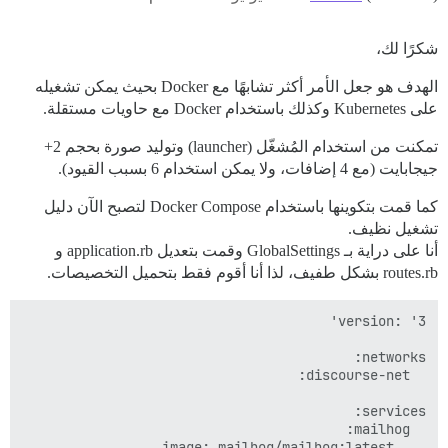
شكرًا لك،
الهدف هو جعل الأمر أكثر تشابهًا مع Docker بحيث يمكن تشغيله
على Kubernetes وكذلك باستخدام Docker مع حاويات مستقلة.
تمكنت من استخدام المُشغّل (launcher) وتوليد صورة بحجم 2+
جيجابايت (مع 4 إضافات، ولا يمكن استخدام 6 بسبب القيود).
كما قمت بتكوينها باستخدام Docker Compose لتصبح الآن دليل
تشغيل نظيف.
أنا على دراية بـ GlobalSettings وقمت بتعديل application.rb و
routes.rb بشكل طفيف، لذا أنا أقوم فقط بتحميل التخصيصات.