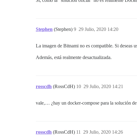
Sí, como la “solución oficial” no es realmente Docke
Stephen
(Stephen)
9
29 Julio, 2020 14:20
La imagen de Bitnami no es compatible. Si deseas usa
Además, está realmente desactualizada.
rosscdh
(RossCdH)
10
29 Julio, 2020 14:21
vale,… ¿hay un docker-compose para la solución de
rosscdh
(RossCdH)
11
29 Julio, 2020 14:26