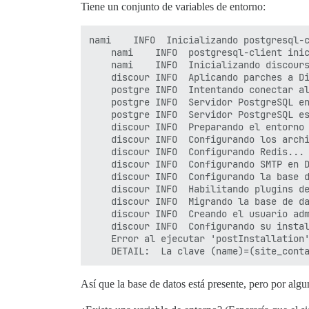
Tiene un conjunto de variables de entorno:
nami    INFO  Inicializando postgresql-c
    nami    INFO  postgresql-client inic
    nami    INFO  Inicializando discours
    discour INFO  Aplicando parches a Di
    postgre INFO  Intentando conectar al
    postgre INFO  Servidor PostgreSQL en
    postgre INFO  Servidor PostgreSQL es
    discour INFO  Preparando el entorno 
    discour INFO  Configurando los archi
    discour INFO  Configurando Redis...

    discour INFO  Configurando SMTP en D
    discour INFO  Configurando la base d
    discour INFO  Habilitando plugins de
    discour INFO  Migrando la base de da
    discour INFO  Creando el usuario adm
    discour INFO  Configurando su instal
    Error al ejecutar 'postInstallation'
Así que la base de datos está presente, pero por alg