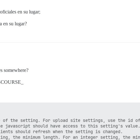
ficiales en su lugar;
a en su lugar?
bles somewhere?
h DISCOURSE_