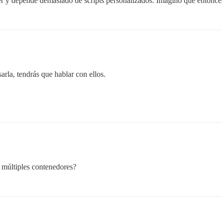
r y depende demasiado de scripts personalizados. Imagino que entonces 
rla, tendrás que hablar con ellos.
 múltiples contenedores?