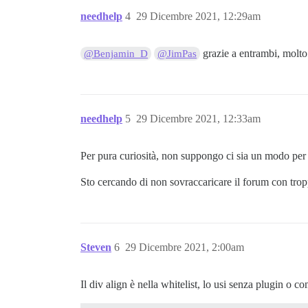
needhelp
4
29 Dicembre 2021, 12:29am
grazie a entrambi, molto
@Benjamin_D
@JimPas
needhelp
5
29 Dicembre 2021, 12:33am
Per pura curiosità, non suppongo ci sia un modo per 
Sto cercando di non sovraccaricare il forum con trop
Steven
6
29 Dicembre 2021, 2:00am
Il div align è nella whitelist, lo usi senza plugin o 