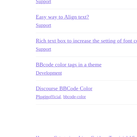
Support
Easy way to Align text?
Support
Rich text box to increase the setting of font c
Support
BBcode color tags in a theme
Development
Discourse BBCode Color
Plugin
official
,
bbcode-color